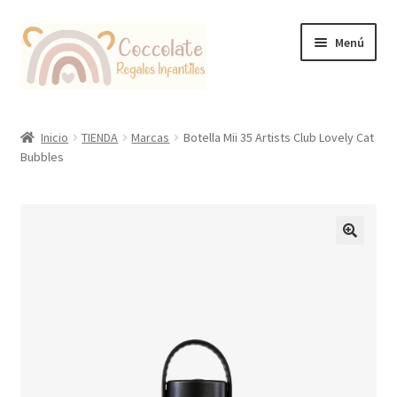
Ir
Ir
Menú
a
al
la
contenido
navegación
Tienda
Inicio
TIENDA
Marcas
Botella Mii 35 Artists Club Lovely Cat
Bubbles
Coccolate Puericultura y Juguetería Educativa
🔍