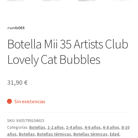
Botella Mii 35 Artists Club
Lovely Cat Bubbles
31,90
€
Sin existencias
SKU:
8435799104615
Categorías:
Botellas
,
1-2 años
,
2-4 años
,
4-6 años
,
6-8 años
,
8-10
años
,
Botellas
,
Botellas térmicas
,
Botellas térmicas
,
Edad
,