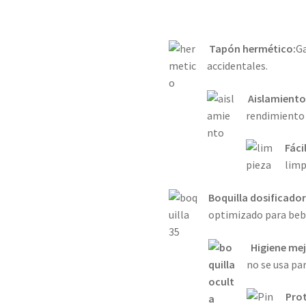
Tapón hermético:
Ga
accidentales.
Aislamiento
rendimiento
Fáci
limp
Boquilla dosificado
optimizado para beb
Higiene me
no se usa pa
Pro