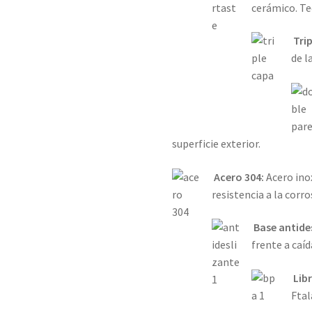
cerámico. T
Tri
de l
superficie exterior.
Acero 304:
Acero ino
resistencia a la corro
Base antide
frente a caíd
Lib
Ftal