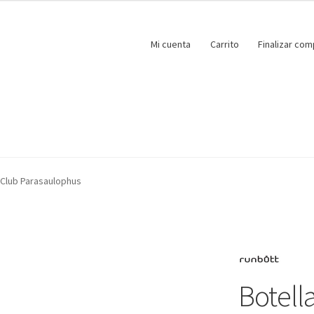
Mi cuenta
Carrito
Finalizar com
s Club Parasaulophus
Botella