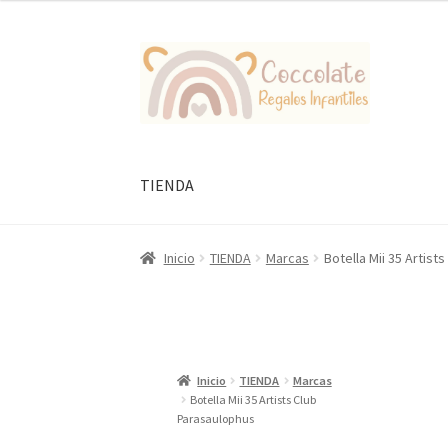
Ir
Ir
a
al
la
contenido
navegación
TIENDA
Inicio
TIENDA
Marcas
Botella Mii 35 Artist
Inicio
TIENDA
Marcas
Botella Mii 35 Artists Club
Parasaulophus