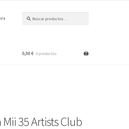
Buscar
Buscar
pra
por:
0,00
€
0 productos
 Mii 35 Artists Club