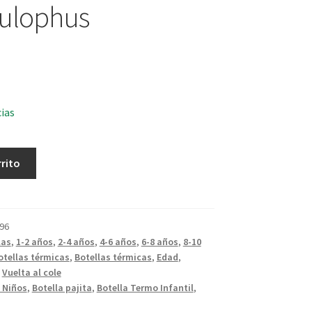
aulophus
cias
rrito
96
las
,
1-2 años
,
2-4 años
,
4-6 años
,
6-8 años
,
8-10
otellas térmicas
,
Botellas térmicas
,
Edad
,
,
Vuelta al cole
 Niños
,
Botella pajita
,
Botella Termo Infantil
,