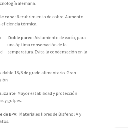
ecnología alemana.
ple capa:
Recubrimiento de cobre. Aumento
a eficiencia térmica.
Doble pared:
Aislamiento de vacío, para
una óptima conservación de la
temperatura. Evita la condensación en la
xidable 18/8 de grado alimentario. Gran
sión.
slizante:
Mayor estabilidad y protección
as y golpes.
re de BPA:
Materiales libres de Bisfenol A y
atos.