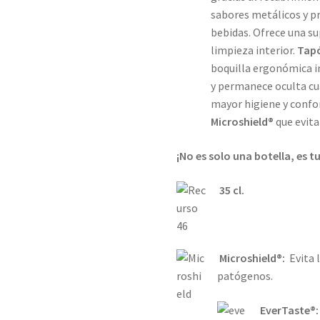
sabores metálicos y p
bebidas. Ofrece una su
limpieza interior.
Tap
boquilla ergonómica in
y permanece oculta cua
mayor higiene y confo
Microshield®
que evita
¡No es solo una botella, es 
35 cl.
Microshield®:
Evita 
patógenos.
EverTaste®