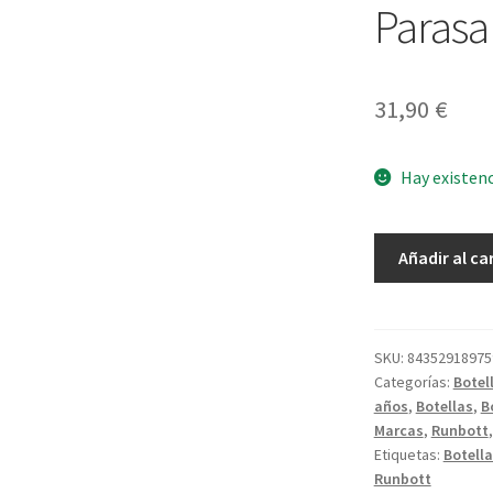
Paras
31,90
€
Hay existen
Botella
Añadir al ca
Mii
35
Artists
Club
SKU:
84352918975
Categorías:
Botel
Parasaulophus
años
,
Botellas
,
B
cantidad
Marcas
,
Runbott
Etiquetas:
Botella
Runbott