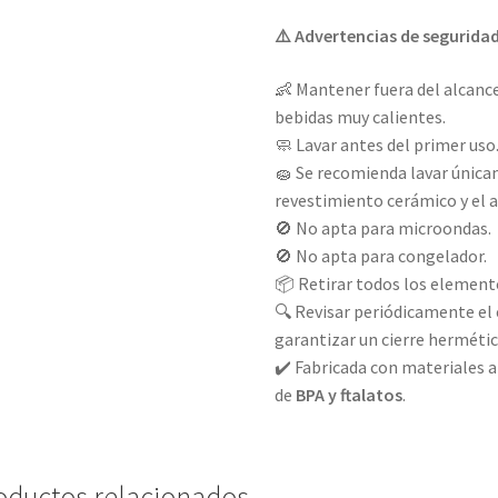
⚠️ Advertencias de segurida
👶 Mantener fuera del alcan
bebidas muy calientes.
🧼 Lavar antes del primer uso
🧽 Se recomienda lavar única
revestimiento cerámico y el a
🚫 No apta para microondas.
🚫 No apta para congelador.
📦 Retirar todos los element
🔍 Revisar periódicamente el 
garantizar un cierre hermétic
✔️ Fabricada con materiales a
de
BPA y ftalatos
.
oductos relacionados