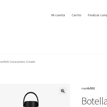
Mi cuenta
Carrito
Finalizar com
 Confeti Corazones Cream
Botella
🔍