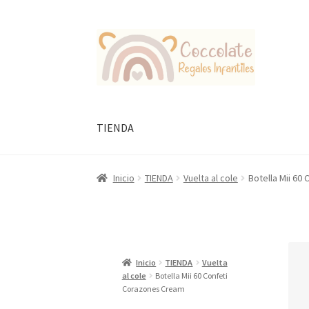
Ir
Ir
a
al
la
contenido
navegación
TIENDA
Inicio
TIENDA
Vuelta al cole
Botella Mii 60
Inicio
TIENDA
Vuelta
al cole
Botella Mii 60 Confeti
Corazones Cream