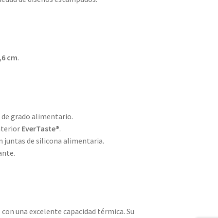
4,6 cm
.
)
de grado alimentario.
nterior
EverTaste®
.
 juntas de silicona alimentaria.
ante.
 con una excelente capacidad térmica. Su