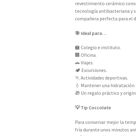
revestimiento cerámico conse
tecnología antibacteriana y 
compañera perfecta para el dí
🎯 Ideal para…
🏫 Colegio e instituto.
🏢 Oficina.
🚗 Viajes.
🏕️ Excursiones.
🏃 Actividades deportivas.
💧 Mantener una hidratación 
🎁 Un regalo práctico y origin
💡 Tip Coccolate
Para conservar mejor la tempe
fría durante unos minutos ante