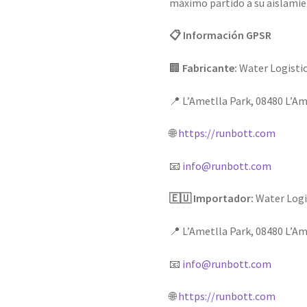
máximo partido a su aislamie
📋 Información GPSR
🏢
Fabricante:
Water Logistic
📍 L’Ametlla Park, 08480 L’Am
🌐
https://runbott.com
📧
info@runbott.com
🇪🇺 Importador:
Water Logis
📍 L’Ametlla Park, 08480 L’Am
📧
info@runbott.com
🌐
https://runbott.com