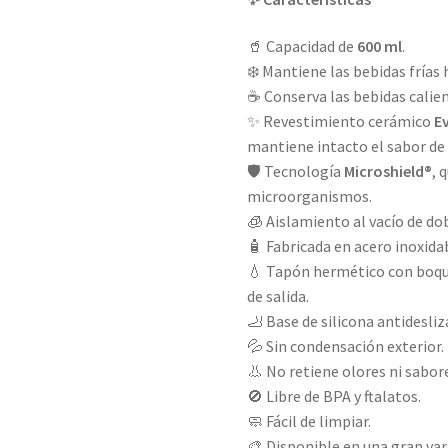
🥤 Capacidad de
600 ml
.
❄️ Mantiene las bebidas frías
☕ Conserva las bebidas calie
✨ Revestimiento cerámico
E
mantiene intacto el sabor de 
🛡️ Tecnología
Microshield®
, 
microorganismos.
🧊 Aislamiento al vacío de do
🧴 Fabricada en acero inoxid
💧 Tapón hermético con boqui
de salida.
🦶 Base de silicona antidesli
💦 Sin condensación exterior.
👃 No retiene olores ni sabor
🚫 Libre de BPA y ftalatos.
🧼 Fácil de limpiar.
🎨 Disponible en una gran va