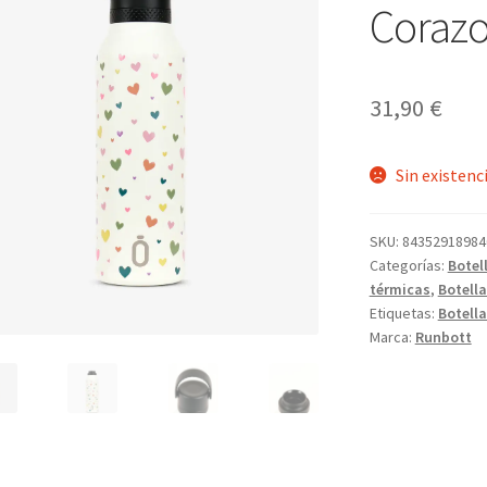
Coraz
31,90
€
Sin existenc
SKU:
84352918984
Categorías:
Botel
térmicas
,
Botell
Etiquetas:
Botell
Marca:
Runbott