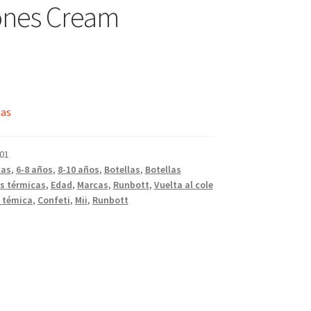
ones Cream
ias
01
las
,
6-8 años
,
8-10 años
,
Botellas
,
Botellas
as térmicas
,
Edad
,
Marcas
,
Runbott
,
Vuelta al cole
a témica
,
Confeti
,
Mii
,
Runbott