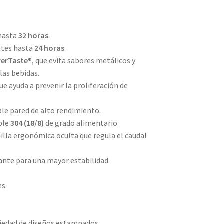
 hasta
32 horas
.
ntes hasta
24 horas
.
verTaste®
, que evita sabores metálicos y
las bebidas.
que ayuda a prevenir la proliferación de
ble pared de alto rendimiento.
able
304 (18/8)
de grado alimentario.
lla ergonómica oculta que regula el caudal
zante para una mayor estabilidad.
es.
riedad de diseños estampados.