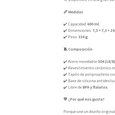
📏 Medidas
✔️ Capacidad:
600 ml
.
✔️ Dimensiones:
7,3 × 7,3 × 2
✔️ Peso:
334 g
.
🧵 Composición
✔️ Acero inoxidable
304 (18/8
✔️ Revestimiento cerámico i
✔️ Tapón de polipropileno con
✔️ Base de silicona antidesliz
✔️ Libre de
BPA y ftalatos
.
💛 ¿Por qué nos gusta?
Porque une un diseño original