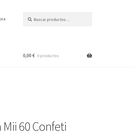
Buscar
Buscar
pra
por:
0,00
€
0 productos
 Mii 60 Confeti