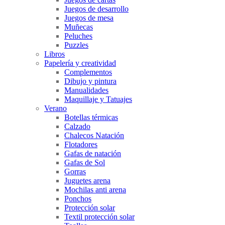
Juegos de desarrollo
Juegos de mesa
Muñecas
Peluches
Puzzles
Libros
Papelería y creatividad
Complementos
Dibujo y pintura
Manualidades
Maquillaje y Tatuajes
Verano
Botellas térmicas
Calzado
Chalecos Natación
Flotadores
Gafas de natación
Gafas de Sol
Gorras
Juguetes arena
Mochilas anti arena
Ponchos
Protección solar
Textil protección solar