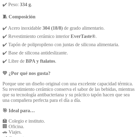
✔️ Peso:
334 g
.
🧵 Composición
✔️ Acero inoxidable
304 (18/8)
de grado alimentario.
✔️ Revestimiento cerámico interior
EverTaste®
.
✔️ Tapón de polipropileno con juntas de silicona alimentaria.
✔️ Base de silicona antideslizante.
✔️ Libre de
BPA y ftalatos
.
💛 ¿Por qué nos gusta?
Porque une un diseño original con una excelente capacidad térmica.
Su revestimiento cerámico conserva el sabor de las bebidas, mientras
que su tecnología antibacteriana y su práctico tapón hacen que sea
una compañera perfecta para el día a día.
🎯 Ideal para…
🏫 Colegio e instituto.
🏢 Oficina.
🚗 Viajes.