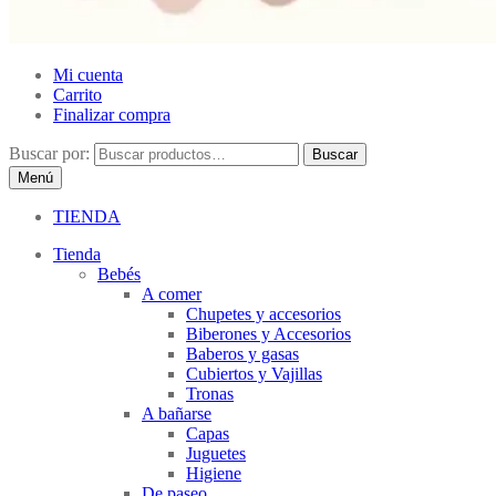
Mi cuenta
Carrito
Finalizar compra
Buscar por:
Buscar
Menú
TIENDA
Tienda
Bebés
A comer
Chupetes y accesorios
Biberones y Accesorios
Baberos y gasas
Cubiertos y Vajillas
Tronas
A bañarse
Capas
Juguetes
Higiene
De paseo