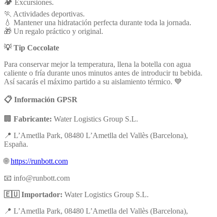
🏕️ Excursiones.
🏃 Actividades deportivas.
💧 Mantener una hidratación perfecta durante toda la jornada.
🎁 Un regalo práctico y original.
💡 Tip Coccolate
Para conservar mejor la temperatura, llena la botella con agua
caliente o fría durante unos minutos antes de introducir tu bebida.
Así sacarás el máximo partido a su aislamiento térmico. 💙
📋 Información GPSR
🏢
Fabricante:
Water Logistics Group S.L.
📍 L’Ametlla Park, 08480 L’Ametlla del Vallès (Barcelona),
España.
🌐
https://runbott.com
📧
info@runbott.com
🇪🇺 Importador:
Water Logistics Group S.L.
📍 L’Ametlla Park, 08480 L’Ametlla del Vallès (Barcelona),