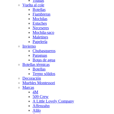
Toallas
Vuelta al cole
Botellas
Fiambreras
Mochilas
Estuches
Neceseres
Mochila-saco
Maletines
Papelería
Invierno
Chubasqueros
Paraguas
Botas de agua
Botellas térmicas
Botellas
Termo sólidos
Decoración
Muebles Montessori
Marcas
4M
509 Crew
A Little Lovely Company
Affenzahn
Alilo