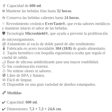
🥤 Capacidad de
600 ml
.
❄️ Mantiene las bebidas frías hasta
32 horas
.
☕ Conserva las bebidas calientes hasta
24 horas
.
✨ Revestimiento cerámico
EverTaste®
, que evita sabores metálicos
y mantiene intacto el sabor de las bebidas.
🛡️ Tecnología
Microshield®
, que ayuda a prevenir la proliferación
de microorganismos.
🧊 Aislamiento al vacío de doble pared de alto rendimiento.
🧴 Fabricada en acero inoxidable
304 (18/8)
de grado alimentario.
💧 Tapón hermético con boquilla ergonómica oculta que regula el
caudal de salida.
🦶 Base de silicona antideslizante para una mayor estabilidad.
💦 Sin condensación exterior.
👃 No retiene olores ni sabores.
🚫 Libre de BPA y ftalatos.
🧼 Fácil de limpiar.
🎨 Disponible en una gran variedad de diseños estampados.
📏 Medidas
✔️ Capacidad:
600 ml
.
✔️ Dimensiones:
7,3 × 7,3 × 24,6 cm
.