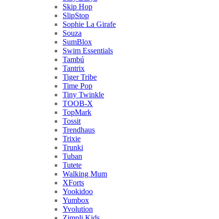
Skip Hop
SlipStop
Sophie La Girafe
Souza
SumBlox
Swim Essentials
Tambú
Tantrix
Tiger Tribe
Time Pop
Tiny Twinkle
TOOB-X
TopMark
Tossit
Trendhaus
Trixie
Trunki
Tuban
Tutete
Walking Mum
XForts
Yookidoo
Yumbox
Yvolution
Zimpli Kids