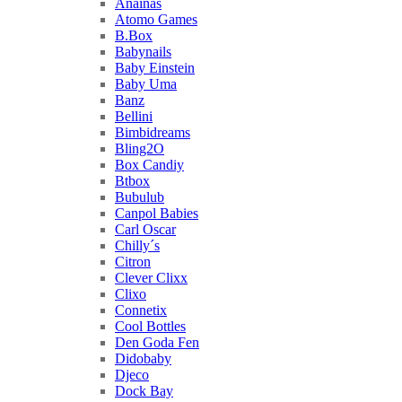
Anainas
Atomo Games
B.Box
Babynails
Baby Einstein
Baby Uma
Banz
Bellini
Bimbidreams
Bling2O
Box Candiy
Btbox
Bubulub
Canpol Babies
Carl Oscar
Chilly´s
Citron
Clever Clixx
Clixo
Connetix
Cool Bottles
Den Goda Fen
Didobaby
Djeco
Dock Bay