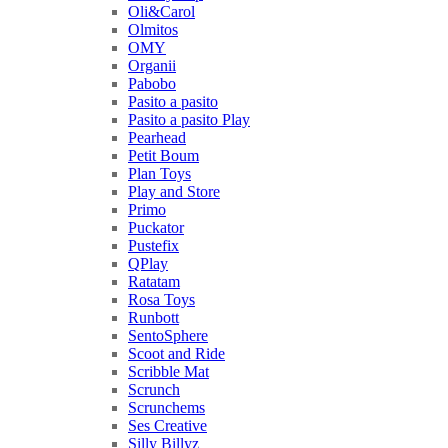
Oli&Carol
Olmitos
OMY
Organii
Pabobo
Pasito a pasito
Pasito a pasito Play
Pearhead
Petit Boum
Plan Toys
Play and Store
Primo
Puckator
Pustefix
QPlay
Ratatam
Rosa Toys
Runbott
SentoSphere
Scoot and Ride
Scribble Mat
Scrunch
Scrunchems
Ses Creative
Silly Billyz