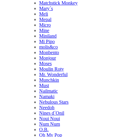
Matchstick Monkey
Mary´s
Meli
Mepal
Micro
Mine
Miniland
Mi Pipo
molis&co
Monbento
Monjour
Moses
Moulin Roty
Mr. Wonderful
Munchkin
Must
Nailmatic
Namaki
Nebulous Stars
Needoh
Nines d´Onil
Noui Noui
Num Num
O.B.
Oh My Pop