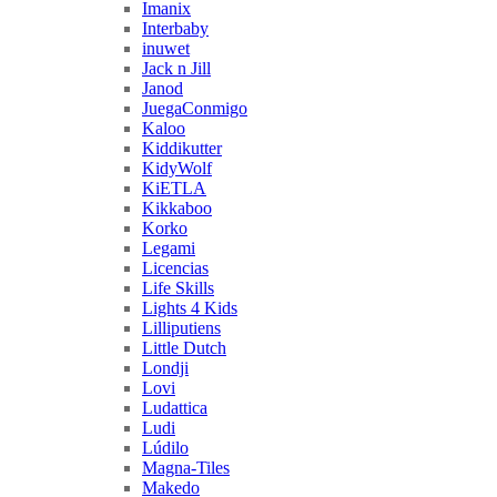
Imanix
Interbaby
inuwet
Jack n Jill
Janod
JuegaConmigo
Kaloo
Kiddikutter
KidyWolf
KiETLA
Kikkaboo
Korko
Legami
Licencias
Life Skills
Lights 4 Kids
Lilliputiens
Little Dutch
Londji
Lovi
Ludattica
Ludi
Lúdilo
Magna-Tiles
Makedo