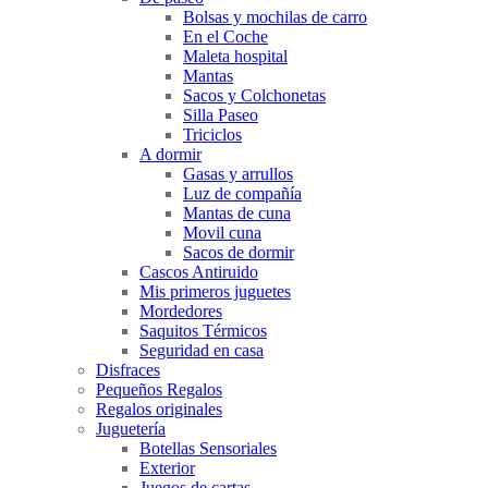
Bolsas y mochilas de carro
En el Coche
Maleta hospital
Mantas
Sacos y Colchonetas
Silla Paseo
Triciclos
A dormir
Gasas y arrullos
Luz de compañía
Mantas de cuna
Movil cuna
Sacos de dormir
Cascos Antiruido
Mis primeros juguetes
Mordedores
Saquitos Térmicos
Seguridad en casa
Disfraces
Pequeños Regalos
Regalos originales
Juguetería
Botellas Sensoriales
Exterior
Juegos de cartas