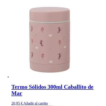
Termo Sólidos 300ml Caballito de
Mar
20,95
€
Añadir al carrito