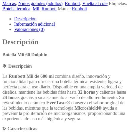
Marcas
,
Niños grandes (adultos)
,
Runbott
,
Vuelta al cole
Etiquetas:
Botella térmica
,
Mii
,
Runbott
Marca:
Runbott
Descripción
Información adicional
Valoraciones (0)
Descripción
Botella Mii 60 Dolphin
🌟 Descripción
La
Runbott Mii de 600 ml
combina diseño, innovación y
funcionalidad para ofrecer una botella térmica resistente, ligera y
perfecta para el uso diario. Disponible en una amplia variedad de
diseños, mantiene las bebidas frías hasta
32 horas
y calientes hasta
24 horas
gracias a su aislamiento al vacío de alto rendimiento. Su
revestimiento cerámico
EverTaste®
conserva el sabor original de
las bebidas, mientras que la tecnología
Microshield®
ayuda a
prevenir la proliferación de microorganismos, proporcionando una
experiencia de uso más higiénica y segura.
✨ Características