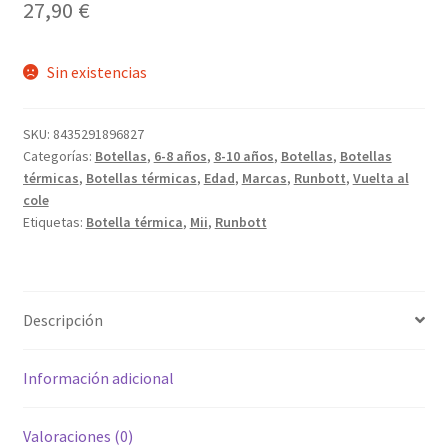
27,90
€
Sin existencias
SKU:
8435291896827
Categorías:
Botellas
,
6-8 años
,
8-10 años
,
Botellas
,
Botellas
térmicas
,
Botellas térmicas
,
Edad
,
Marcas
,
Runbott
,
Vuelta al
cole
Etiquetas:
Botella térmica
,
Mii
,
Runbott
Descripción
Información adicional
Valoraciones (0)