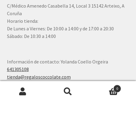
C/Médico Amenedo Casabella 14, Local 3 15142 Arteixo, A
Coruña
Horario tienda:
De Lunes a Viernes: De 10:00 a 14:00 y de 17:00 a 20:30
Sábado: De 10:30 a 14:00
Información de contacto: Yolanda Coello Orgeira
641305108
tienda@regaloscoccolate.com
0
Buscar
Buscar
por:
© Coccolate 2026
Política de devoluciones y reembolsos
Construido con
WooCommerce
.