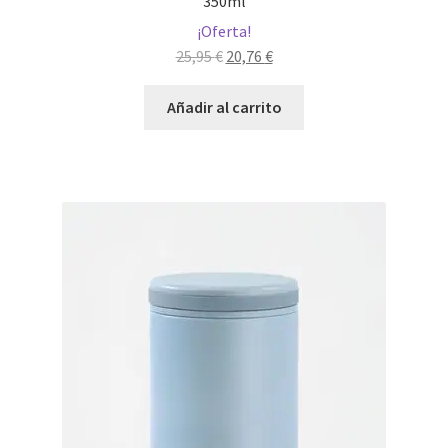
350ml
¡Oferta!
El
El
25,95
€
20,76
€
precio
precio
original
actual
Añadir al carrito
era:
es:
25,95 €.
20,76 €.