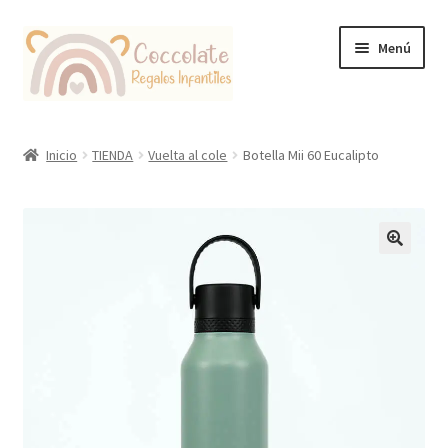
Ir
Ir
Menú
a
al
la
contenido
navegación
Tienda
Inicio
TIENDA
Vuelta al cole
Botella Mii 60 Eucalipto
Coccolate Puericultura y Juguetería Educativa
🔍