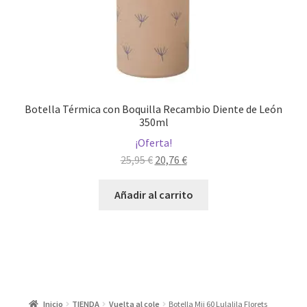
Botella Térmica con Boquilla Recambio Diente de León
350ml
¡Oferta!
El
El
25,95
€
20,76
€
precio
precio
original
actual
Añadir al carrito
era:
es:
25,95 €.
20,76 €.
Inicio
TIENDA
Vuelta al cole
Botella Mii 60 Lulalila Florets