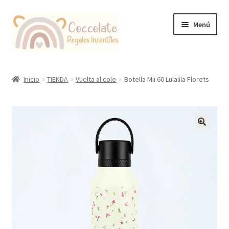
Ir
Ir
Menú
a
al
la
contenido
navegación
Tienda
Inicio
TIENDA
Vuelta al cole
Botella Mii 60 Lulalila Florets
Coccolate Puericultura y Juguetería Educativa
🔍