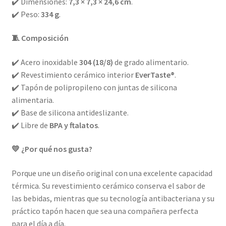
✔️ Dimensiones:
7,3 × 7,3 × 24,6 cm
.
✔️ Peso:
334 g
.
🧵 Composición
✔️ Acero inoxidable
304 (18/8)
de grado alimentario.
✔️ Revestimiento cerámico interior
EverTaste®
.
✔️ Tapón de polipropileno con juntas de silicona
alimentaria.
✔️ Base de silicona antideslizante.
✔️ Libre de
BPA y ftalatos
.
💛 ¿Por qué nos gusta?
Porque une un diseño original con una excelente capacidad
térmica. Su revestimiento cerámico conserva el sabor de
las bebidas, mientras que su tecnología antibacteriana y su
práctico tapón hacen que sea una compañera perfecta
para el día a día.