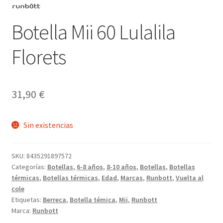
Botella Mii 60 Lulalila
Florets
31,90
€
Sin existencias
SKU:
8435291897572
Categorías:
Botellas
,
6-8 años
,
8-10 años
,
Botellas
,
Botellas
térmicas
,
Botellas térmicas
,
Edad
,
Marcas
,
Runbott
,
Vuelta al
cole
Etiquetas:
Berreca
,
Botella témica
,
Mii
,
Runbott
Marca:
Runbott