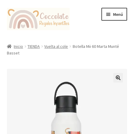
Ir
Ir
Menú
a
al
la
contenido
navegación
Tienda
Inicio
TIENDA
Vuelta al cole
Botella Mii 60 Marta Munté
Basset
Coccolate Puericultura y Juguetería Educativa
🔍