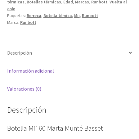
térmicas
,
Botellas térmicas
,
Edad
,
Marcas
,
Runbott
,
Vuelta al
cantidad
cole
Etiquetas:
Berreca
,
Botella témica
,
Mii
,
Runbott
Marca:
Runbott
Descripción
Información adicional
Valoraciones (0)
Descripción
Botella Mii 60 Marta Munté Basset