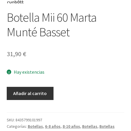
Botella Mii 60 Marta
Munté Basset
31,90
€
Hay existencias
Botella
Añadir al carrito
Mii
60
Marta
Munté
SKU:
8435799101997
Categorías:
Botellas
,
6-8 años
,
8-10 años
,
Botellas
,
Botellas
Basset