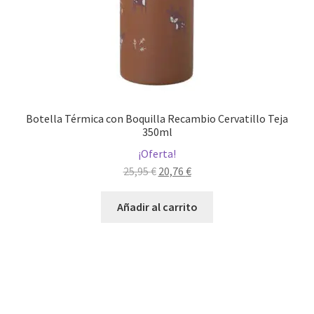
Botella Térmica con Boquilla Recambio Cervatillo Teja
350ml
¡Oferta!
El
El
25,95
€
20,76
€
precio
precio
original
actual
Añadir al carrito
era:
es:
25,95 €.
20,76 €.