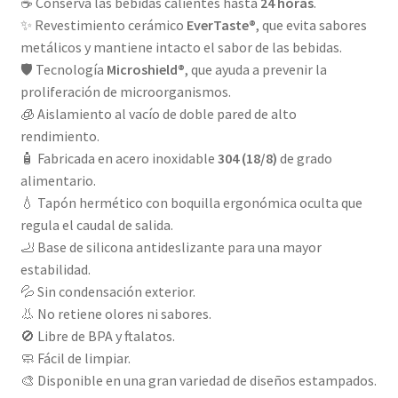
☕ Conserva las bebidas calientes hasta
24 horas
.
✨ Revestimiento cerámico
EverTaste®
, que evita sabores
metálicos y mantiene intacto el sabor de las bebidas.
🛡️ Tecnología
Microshield®
, que ayuda a prevenir la
proliferación de microorganismos.
🧊 Aislamiento al vacío de doble pared de alto
rendimiento.
🧴 Fabricada en acero inoxidable
304 (18/8)
de grado
alimentario.
💧 Tapón hermético con boquilla ergonómica oculta que
regula el caudal de salida.
🦶 Base de silicona antideslizante para una mayor
estabilidad.
💦 Sin condensación exterior.
👃 No retiene olores ni sabores.
🚫 Libre de BPA y ftalatos.
🧼 Fácil de limpiar.
🎨 Disponible en una gran variedad de diseños estampados.