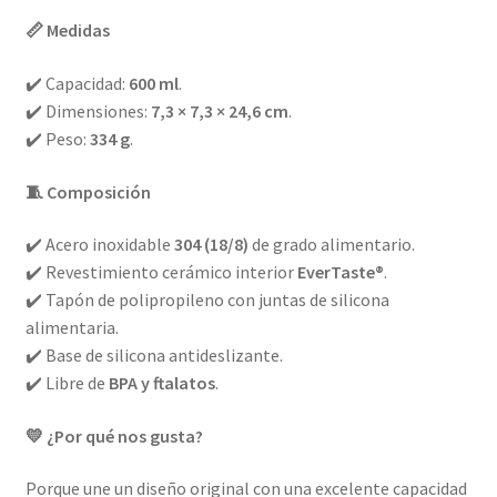
📏 Medidas
✔️ Capacidad:
600 ml
.
✔️ Dimensiones:
7,3 × 7,3 × 24,6 cm
.
✔️ Peso:
334 g
.
🧵 Composición
✔️ Acero inoxidable
304 (18/8)
de grado alimentario.
✔️ Revestimiento cerámico interior
EverTaste®
.
✔️ Tapón de polipropileno con juntas de silicona
alimentaria.
✔️ Base de silicona antideslizante.
✔️ Libre de
BPA y ftalatos
.
💛 ¿Por qué nos gusta?
Porque une un diseño original con una excelente capacidad