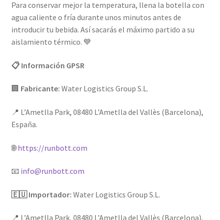
Para conservar mejor la temperatura, llena la botella con
agua caliente o fría durante unos minutos antes de
introducir tu bebida. Así sacarás el máximo partido a su
aislamiento térmico. 💙
📋 Información GPSR
🏢
Fabricante:
Water Logistics Group S.L.
📍 L’Ametlla Park, 08480 L’Ametlla del Vallès (Barcelona),
España.
🌐
https://runbott.com
📧
info@runbott.com
🇪🇺 Importador:
Water Logistics Group S.L.
📍 L’Ametlla Park, 08480 L’Ametlla del Vallès (Barcelona),