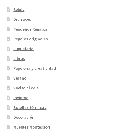
Bebés
Disfraces
Pequeños Regalos
Regalos originales
Juguetería
Libros
Papelería y creatividad
Verano
Vuelta al cole
Invierno
Botellas térmicas
Decoración
Muebles Montessori