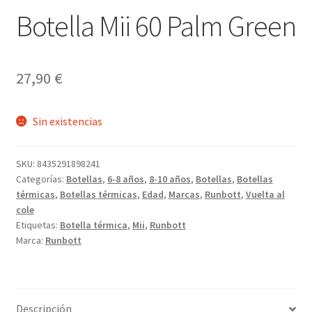
Botella Mii 60 Palm Green
27,90
€
Sin existencias
SKU:
8435291898241
Categorías:
Botellas
,
6-8 años
,
8-10 años
,
Botellas
,
Botellas
térmicas
,
Botellas térmicas
,
Edad
,
Marcas
,
Runbott
,
Vuelta al
cole
Etiquetas:
Botella térmica
,
Mii
,
Runbott
Marca:
Runbott
Descripción