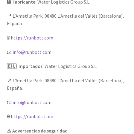
🏢
Fabricante:
Water Logistics Group S.L.
📍 L’Ametlla Park, 08480 L’Ametlla del Vallès (Barcelona),
España.
🌐
https://runbott.com
📧
info@runbott.com
🇪🇺 Importador:
Water Logistics Group S.L.
📍 L’Ametlla Park, 08480 L’Ametlla del Vallès (Barcelona),
España.
📧
info@runbott.com
🌐
https://runbott.com
⚠️ Advertencias de seguridad