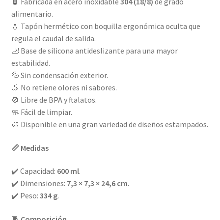
🧴 Fabricada en acero inoxidable
304 (18/8)
de grado
alimentario.
💧 Tapón hermético con boquilla ergonómica oculta que
regula el caudal de salida.
🦶 Base de silicona antideslizante para una mayor
estabilidad.
💦 Sin condensación exterior.
👃 No retiene olores ni sabores.
🚫 Libre de BPA y ftalatos.
🧼 Fácil de limpiar.
🎨 Disponible en una gran variedad de diseños estampados.
📏 Medidas
✔️ Capacidad:
600 ml
.
✔️ Dimensiones:
7,3 × 7,3 × 24,6 cm
.
✔️ Peso:
334 g
.
🧵 Composición