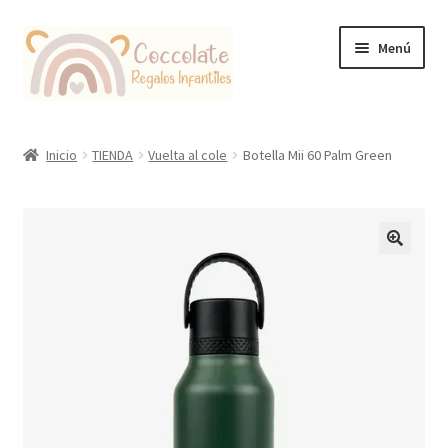
Ir
Ir
Menú
a
al
la
contenido
navegación
Tienda
Inicio
TIENDA
Vuelta al cole
Botella Mii 60 Palm Green
Coccolate Puericultura y Juguetería Educativa
🔍