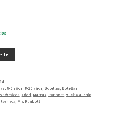
cias
rrito
14
las
,
6-8 años
,
8-10 años
,
Botellas
,
Botellas
as térmicas
,
Edad
,
Marcas
,
Runbott
,
Vuelta al cole
 térmica
,
Mii
,
Runbott