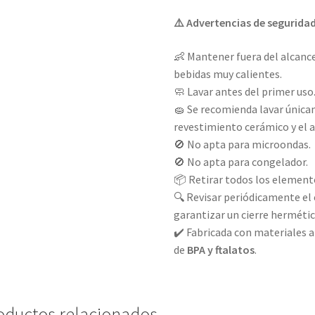
⚠️ Advertencias de segurida
👶 Mantener fuera del alcan
bebidas muy calientes.
🧼 Lavar antes del primer uso
🧽 Se recomienda lavar única
revestimiento cerámico y el a
🚫 No apta para microondas.
🚫 No apta para congelador.
📦 Retirar todos los element
🔍 Revisar periódicamente el 
garantizar un cierre hermétic
✔️ Fabricada con materiales a
de
BPA y ftalatos
.
oductos relacionados