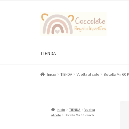
Ir
Ir
a
al
la
contenido
navegación
TIENDA
Inicio
TIENDA
Vuelta al cole
Botella Mii 60
Inicio
TIENDA
Vuelta
al cole
Botella Mii 60 Peach