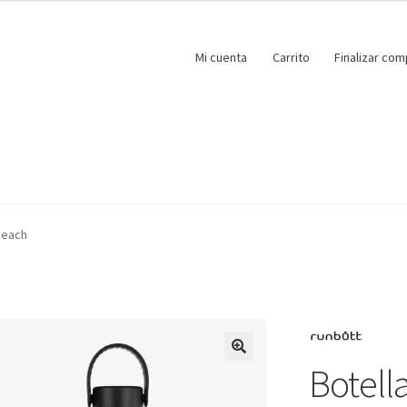
Mi cuenta
Carrito
Finalizar com
 Peach
Botell
🔍