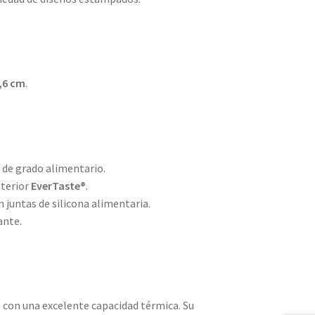
4,6 cm
.
)
de grado alimentario.
nterior
EverTaste®
.
 juntas de silicona alimentaria.
ante.
 con una excelente capacidad térmica. Su