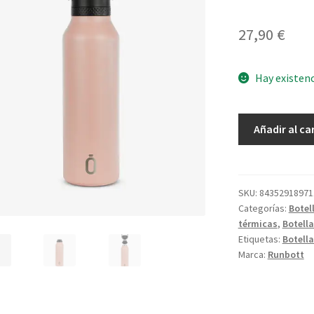
27,90
€
Hay existen
Botella
Añadir al ca
Mii
60
Peach
cantidad
SKU:
84352918971
Categorías:
Botel
térmicas
,
Botell
Etiquetas:
Botella
Marca:
Runbott