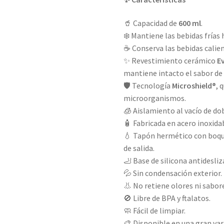
🥤 Capacidad de
600 ml
.
❄️ Mantiene las bebidas frías
☕ Conserva las bebidas calie
✨ Revestimiento cerámico
E
mantiene intacto el sabor de 
🛡️ Tecnología
Microshield®
, 
microorganismos.
🧊 Aislamiento al vacío de do
🧴 Fabricada en acero inoxid
💧 Tapón hermético con boqui
de salida.
🦶 Base de silicona antidesli
💦 Sin condensación exterior.
👃 No retiene olores ni sabor
🚫 Libre de BPA y ftalatos.
🧼 Fácil de limpiar.
🎨 Disponible en una gran va