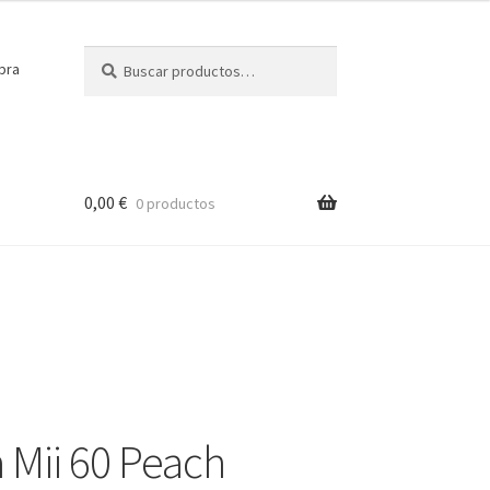
Buscar
Buscar
pra
por:
0,00
€
0 productos
a Mii 60 Peach