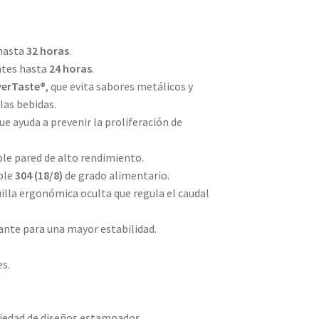
 hasta
32 horas
.
ntes hasta
24 horas
.
verTaste®
, que evita sabores metálicos y
las bebidas.
que ayuda a prevenir la proliferación de
ble pared de alto rendimiento.
able
304 (18/8)
de grado alimentario.
lla ergonómica oculta que regula el caudal
zante para una mayor estabilidad.
es.
riedad de diseños estampados.