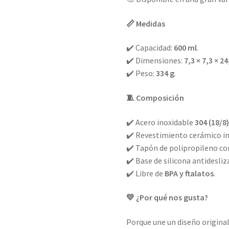
📏 Medidas
✔️ Capacidad:
600 ml
.
✔️ Dimensiones:
7,3 × 7,3 × 2
✔️ Peso:
334 g
.
🧵 Composición
✔️ Acero inoxidable
304 (18/8
✔️ Revestimiento cerámico i
✔️ Tapón de polipropileno con
✔️ Base de silicona antidesliz
✔️ Libre de
BPA y ftalatos
.
💛 ¿Por qué nos gusta?
Porque une un diseño original