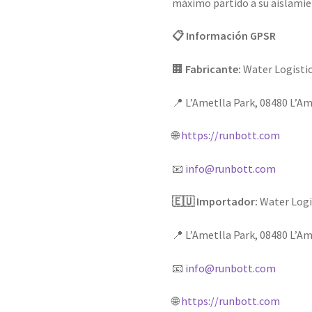
máximo partido a su aislamie
📋 Información GPSR
🏢
Fabricante:
Water Logistic
📍 L’Ametlla Park, 08480 L’Am
🌐
https://runbott.com
📧
info@runbott.com
🇪🇺 Importador:
Water Logis
📍 L’Ametlla Park, 08480 L’Am
📧
info@runbott.com
🌐
https://runbott.com