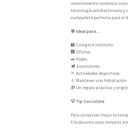
revestimiento cerámico conse
tecnología antibacteriana y 
compañera perfecta para el dí
🎯 Ideal para…
🏫 Colegio e instituto.
🏢 Oficina.
🚗 Viajes.
🏕️ Excursiones.
🏃 Actividades deportivas.
💧 Mantener una hidratación 
🎁 Un regalo práctico y origin
💡 Tip Coccolate
Para conservar mejor la tempe
fría durante unos minutos ante