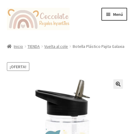
Ir
Ir
Menú
a
al
la
contenido
navegación
Tienda
Inicio
TIENDA
Vuelta al cole
Botella Plástico Pajita Galaxia
Coccolate Puericultura y Juguetería Educativa
¡OFERTA!
🔍