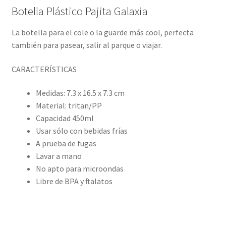
Botella Plástico Pajita Galaxia
La botella para el cole o la guarde más cool, perfecta
también para pasear, salir al parque o viajar.
CARACTERÍSTICAS
Medidas: 7.3 x 16.5 x 7.3 cm
Material: tritan/PP
Capacidad 450ml
Usar sólo con bebidas frías
A prueba de fugas
Lavar a mano
No apto para microondas
Libre de BPA y ftalatos