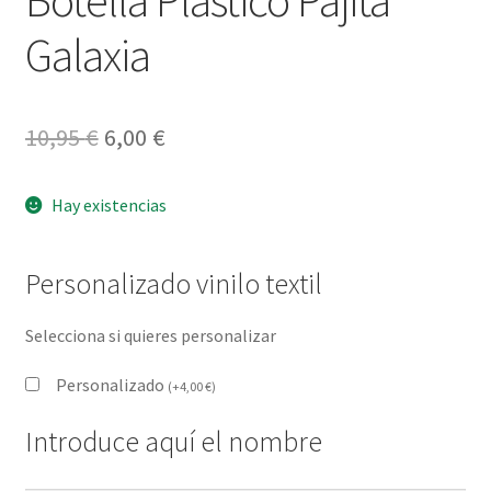
Galaxia
El
El
10,95
€
6,00
€
precio
precio
Hay existencias
original
actual
era:
es:
Personalizado vinilo textil
10,95 €.
6,00 €.
Selecciona si quieres personalizar
Personalizado
(
+
4,00
€
)
Introduce aquí el nombre