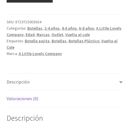
Pajita
Galaxia
cantidad
SKU:
8719715003634
Categorías:
Botellas
,
2-4 años
,
4-6 años
,
6-8 años
,
A Little Lovely
Company
,
Edad
,
Marcas
,
Outlet
,
Vuelta al cole
Etiquetas:
Botella pajita
,
Botellas
,
Botellas Plástico
,
Vuelta al
Cole
Marca:
A Little Lovely Company
Descripción
Valoraciones (0)
Descripción