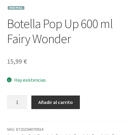
Botella Pop Up 600 ml
Fairy Wonder
15,99
€
Hay existencias
Botella
Añadir al carrito
Pop
Up
600
ml
SKU:
8720294070924