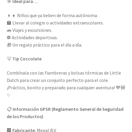
🎯
Ideal para…
👦👧 Niños que ya beben de forma autónoma.
🏫 Llevar al colegio o actividades extraescolares.
🚗 Viajes y excursiones.
⚽ Actividades deportivas.
🎁 Un regalo práctico para el día a día.
💡
Tip Coccolate
Combínala con las fiambreras y bolsas térmicas de Little
Dutch para crear un conjunto perfecto para el cole.
¡Práctico, bonito y preparado para cualquier aventura! 💙🎒
✨
📋
Información GPSR (Reglamento General de Seguridad
de los Productos)
🏢
Fabricante:
Mepal B.V.