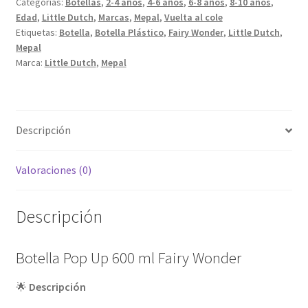
Categorías:
Botellas
,
2-4 años
,
4-6 años
,
6-8 años
,
8-10 años
,
Fairy
Edad
,
Little Dutch
,
Marcas
,
Mepal
,
Vuelta al cole
Wonder
Etiquetas:
Botella
,
Botella Plástico
,
Fairy Wonder
,
Little Dutch
,
cantidad
Mepal
Marca:
Little Dutch
,
Mepal
Descripción
Valoraciones (0)
Descripción
Botella Pop Up 600 ml Fairy Wonder
🌟
Descripción