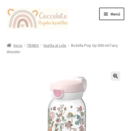
Ir
Ir
Menú
a
al
la
contenido
navegación
Tienda
Inicio
TIENDA
Vuelta al cole
Botella Pop Up 600 ml Fairy
Wonder
Coccolate Puericultura y Juguetería Educativa
🔍