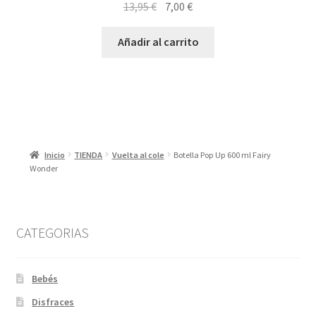
El
El
13,95
€
7,00
€
precio
precio
original
actual
Añadir al carrito
era:
es:
13,95 €.
7,00 €.
Inicio
TIENDA
Vuelta al cole
Botella Pop Up 600 ml Fairy
Wonder
CATEGORIAS
Bebés
Disfraces