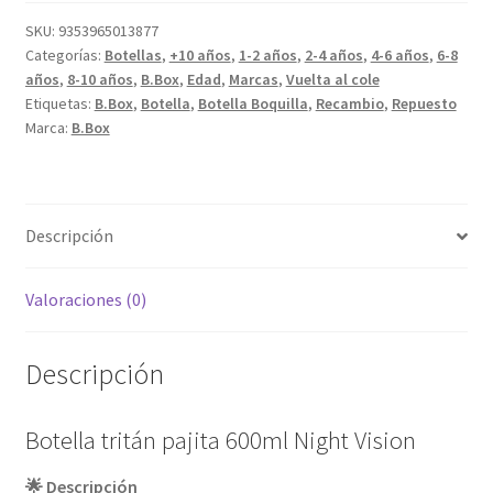
600ml
Night
SKU:
9353965013877
Categorías:
Botellas
,
+10 años
,
1-2 años
,
2-4 años
,
4-6 años
,
6-8
Vision
años
,
8-10 años
,
B.Box
,
Edad
,
Marcas
,
Vuelta al cole
cantidad
Etiquetas:
B.Box
,
Botella
,
Botella Boquilla
,
Recambio
,
Repuesto
Marca:
B.Box
Descripción
Valoraciones (0)
Descripción
Botella tritán pajita 600ml Night Vision
🌟 Descripción