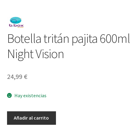
Botella tritán pajita 600ml
Night Vision
24,99
€
Hay existencias
Botella
Añadir al carrito
tritán
pajita