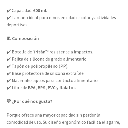
✔️ Capacidad:
600 ml
.
✔️ Tamaño ideal para niños en edad escolar y actividades
deportivas.
🧵 Composición
✔️ Botella de
Tritán™
resistente a impactos.
✔️ Pajita de silicona de grado alimentario.
✔️ Tapón de polipropileno (PP).
✔️ Base protectora de silicona extraíble.
✔️ Materiales aptos para contacto alimentario.
✔️ Libre de
BPA, BPS, PVC y ftalatos
.
💛 ¿Por qué nos gusta?
Porque ofrece una mayor capacidad sin perder la
comodidad de uso. Su diseño ergonómico facilita el agarre,