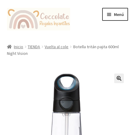
Ir
Ir
Menú
a
al
la
contenido
navegación
Tienda
Inicio
TIENDA
Vuelta al cole
Botella tritán pajita 600ml
Night Vision
Coccolate Puericultura y Juguetería Educativa
🔍