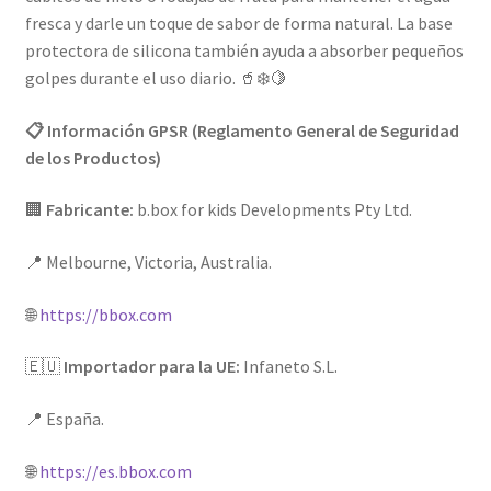
fresca y darle un toque de sabor de forma natural. La base
protectora de silicona también ayuda a absorber pequeños
golpes durante el uso diario. 🥤❄️🍋
📋 Información GPSR (Reglamento General de Seguridad
de los Productos)
🏢
Fabricante:
b.box for kids Developments Pty Ltd.
📍 Melbourne, Victoria, Australia.
🌐
https://bbox.com
🇪🇺
Importador para la UE:
Infaneto S.L.
📍 España.
🌐
https://es.bbox.com