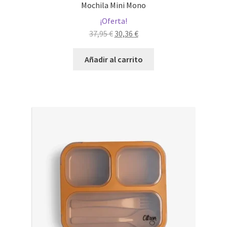
Mochila Mini Mono
¡Oferta!
El
El
37,95
€
30,36
€
precio
precio
original
actual
Añadir al carrito
era:
es:
37,95 €.
30,36 €.