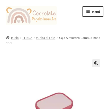
Ir
Ir
Menú
a
al
la
contenido
navegación
Tienda
Inicio
TIENDA
Vuelta al cole
Caja Almuerzo Campus Rosa
Cool
Coccolate Puericultura y Juguetería Educativa
🔍