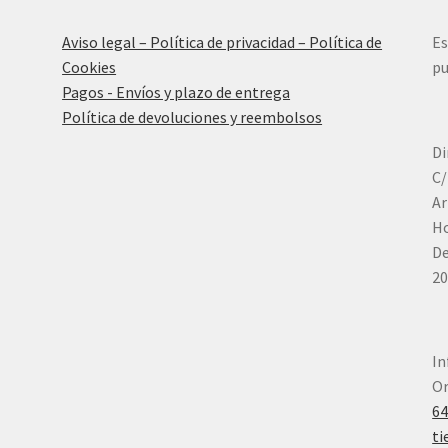
Aviso legal – Política de privacidad – Política de
Es
Cookies
pu
Pagos - Envíos y plazo de entrega
Política de devoluciones y reembolsos
Di
C/
Ar
Ho
De
20
In
Or
6
ti