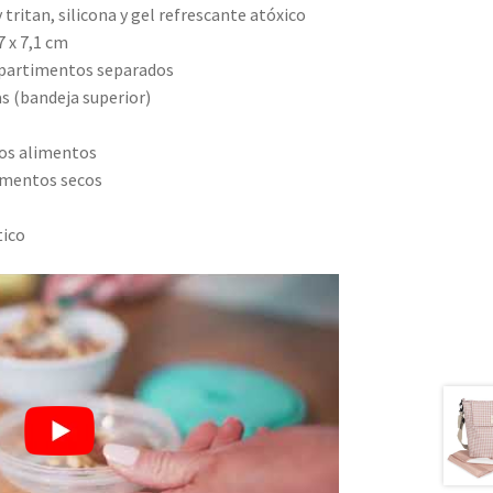
 tritan, silicona y gel refrescante atóxico
 x 7,1 cm
mpartimentos separados
as (bandeja superior)
los alimentos
imentos secos
tico