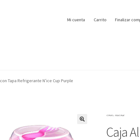
Mi cuenta
Carrito
Finalizar com
con Tapa Refrigerante N’ice Cup Purple
Caja A
🔍