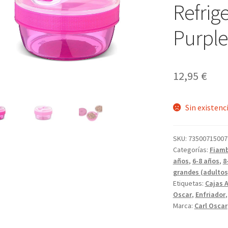
Refrig
Purple
12,95
€
Sin existenc
SKU:
73500715007
Categorías:
Fiamb
años
,
6-8 años
,
8
grandes (adultos
Etiquetas:
Cajas 
Oscar
,
Enfriador
Marca:
Carl Oscar