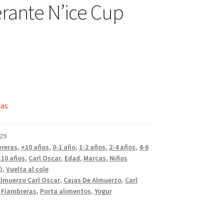
erante N’ice Cup
ias
29
reras
,
+10 años
,
0-1 año
,
1-2 años
,
2-4 años
,
4-6
-10 años
,
Carl Oscar
,
Edad
,
Marcas
,
Niños
)
,
Vuelta al cole
Almuerzo Carl Oscar
,
Cajas De Almuerzo
,
Carl
,
Fiambreras
,
Porta alimentos
,
Yogur