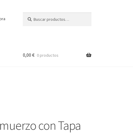
Buscar
Buscar
pra
por:
0,00
€
0 productos
lmuerzo con Tapa