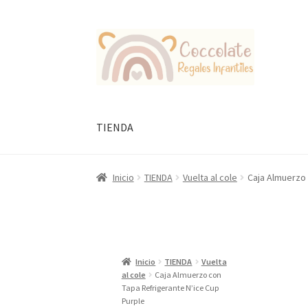
Ir
Ir
a
al
la
contenido
navegación
TIENDA
Inicio
TIENDA
Vuelta al cole
Caja Almuerzo 
Inicio
TIENDA
Vuelta
al cole
Caja Almuerzo con
Tapa Refrigerante N’ice Cup
Purple