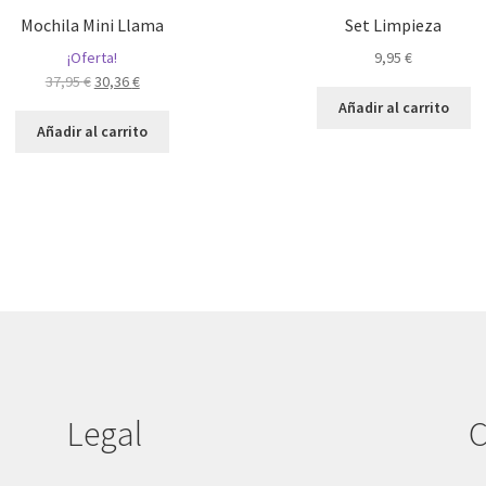
Mochila Mini Llama
Set Limpieza
¡Oferta!
9,95
€
El
El
37,95
€
30,36
€
precio
precio
Añadir al carrito
original
actual
Añadir al carrito
era:
es:
37,95 €.
30,36 €.
Legal
C