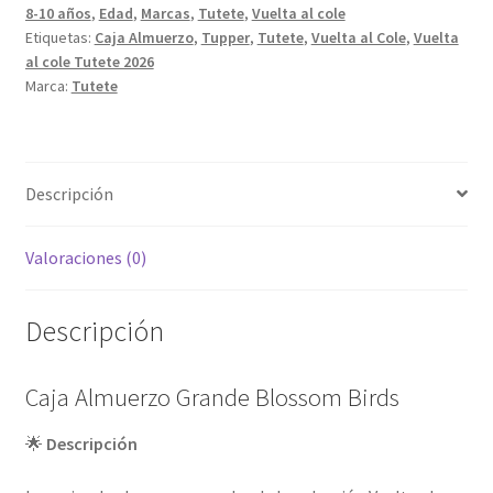
8-10 años
,
Edad
,
Marcas
,
Tutete
,
Vuelta al cole
Etiquetas:
Caja Almuerzo
,
Tupper
,
Tutete
,
Vuelta al Cole
,
Vuelta
al cole Tutete 2026
Marca:
Tutete
Descripción
Valoraciones (0)
Descripción
Caja Almuerzo Grande Blossom Birds
🌟
Descripción