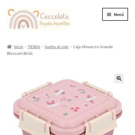
Ir
Ir
Menú
a
al
la
contenido
navegación
Tienda
Inicio
TIENDA
Vuelta al cole
Caja Almuerzo Grande
Blossom Birds
Coccolate Puericultura y Juguetería Educativa
🔍