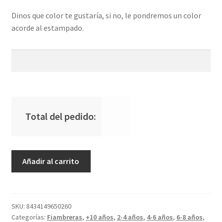
Dinos que color te gustaría, si no, le pondremos un color
acorde al estampado.
Total del pedido:
Caja
Añadir al carrito
Almuerzo
Grande
Blossom
Birds
SKU:
8434149650260
Categorías:
Fiambreras
,
+10 años
,
2-4 años
,
4-6 años
,
6-8 años
,
cantidad