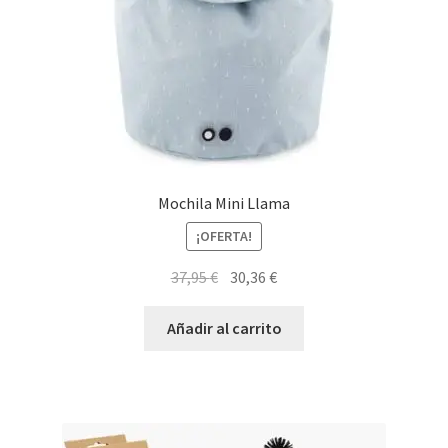
Mochila Mini Llama
¡OFERTA!
El
El
37,95
€
30,36
€
precio
precio
original
actual
Añadir al carrito
era:
es:
37,95 €.
30,36 €.