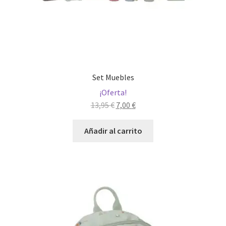
Set Muebles
¡Oferta!
El
El
13,95
€
7,00
€
precio
precio
original
actual
Añadir al carrito
era:
es:
13,95 €.
7,00 €.