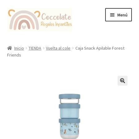
Ir
Ir
Menú
a
al
la
contenido
navegación
Tienda
Inicio
TIENDA
Vuelta al cole
Caja Snack Apilable Forest
Friends
Coccolate Puericultura y Juguetería Educativa
🔍