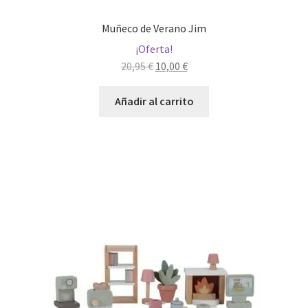
Muñeco de Verano Jim
¡Oferta!
El
El
20,95
€
10,00
€
precio
precio
original
actual
Añadir al carrito
era:
es:
20,95 €.
10,00 €.