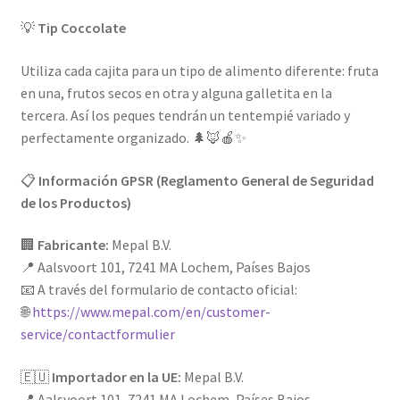
💡
Tip Coccolate
Utiliza cada cajita para un tipo de alimento diferente: fruta
en una, frutos secos en otra y alguna galletita en la
tercera. Así los peques tendrán un tentempié variado y
perfectamente organizado. 🌲🦊🍎✨
📋
Información GPSR (Reglamento General de Seguridad
de los Productos)
🏢
Fabricante:
Mepal B.V.
📍 Aalsvoort 101, 7241 MA Lochem, Países Bajos
📧 A través del formulario de contacto oficial:
🌐
https://www.mepal.com/en/customer-
service/contactformulier
🇪🇺
Importador en la UE:
Mepal B.V.
📍 Aalsvoort 101, 7241 MA Lochem, Países Bajos