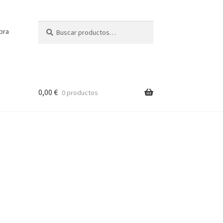
Buscar
Buscar
pra
por:
0,00
€
0 productos