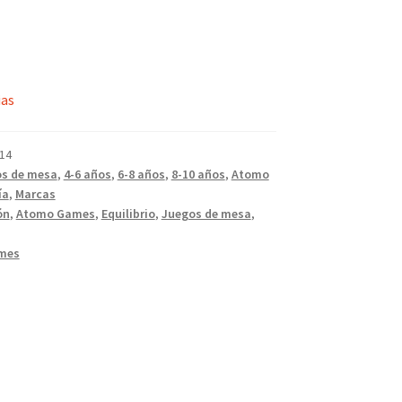
ias
14
s de mesa
,
4-6 años
,
6-8 años
,
8-10 años
,
Atomo
ía
,
Marcas
ón
,
Atomo Games
,
Equilibrio
,
Juegos de mesa
,
mes