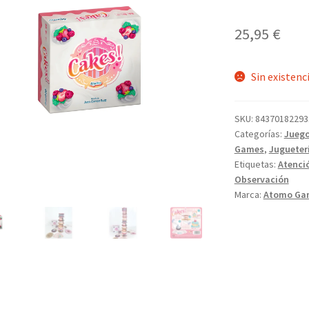
25,95
€
Sin existenc
SKU:
84370182293
Categorías:
Juego
Games
,
Jugueter
Etiquetas:
Atenci
Observación
Marca:
Atomo Ga