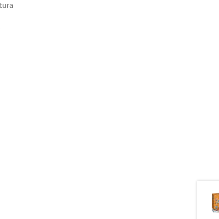
tura
o