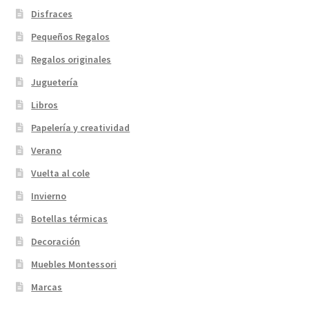
Disfraces
Pequeños Regalos
Regalos originales
Juguetería
Libros
Papelería y creatividad
Verano
Vuelta al cole
Invierno
Botellas térmicas
Decoración
Muebles Montessori
Marcas