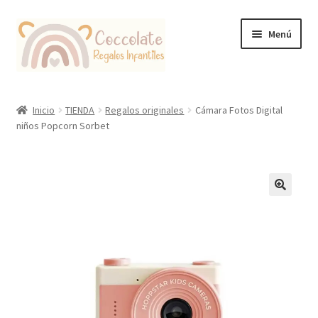
Ir
Ir
Menú
a
al
la
contenido
navegación
Tienda
Inicio
TIENDA
Regalos originales
Cámara Fotos Digital
niños Popcorn Sorbet
Coccolate Puericultura y Juguetería Educativa
🔍