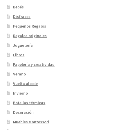
Bebés
Disfraces
Pequeños Regalos
Regalos originales
Juguetería
Libros
Papelería y creatividad
Verano
Vuelta al cole
Invierno
Botellas térmicas
Decoración
Muebles Montessori