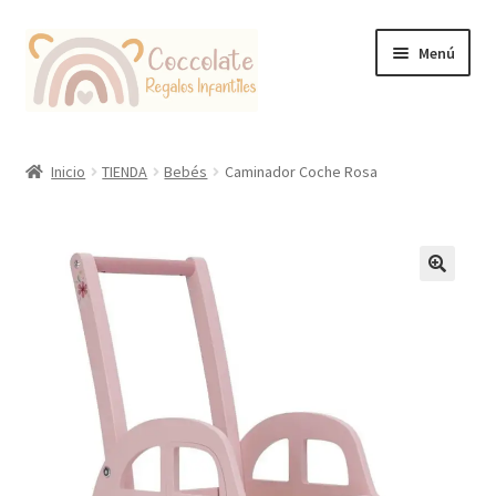
Ir
Ir
Menú
a
al
la
contenido
navegación
Tienda
Inicio
TIENDA
Bebés
Caminador Coche Rosa
Coccolate Puericultura y Juguetería Educativa
🔍