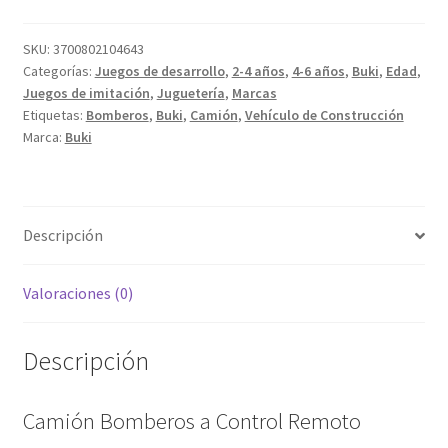
Control
Remoto
SKU:
3700802104643
Categorías:
Juegos de desarrollo
,
2-4 años
,
4-6 años
,
Buki
,
Edad
,
cantidad
Juegos de imitación
,
Juguetería
,
Marcas
Etiquetas:
Bomberos
,
Buki
,
Camión
,
Vehículo de Construcción
Marca:
Buki
Descripción
Valoraciones (0)
Descripción
Camión Bomberos a Control Remoto