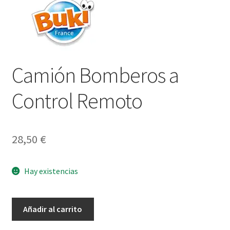
Camión Bomberos a
Control Remoto
28,50
€
Hay existencias
Camión
Añadir al carrito
Bomberos
a