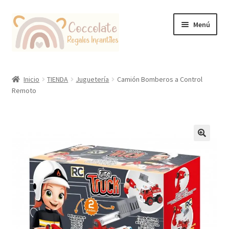
Ir
Ir
Menú
a
al
la
contenido
navegación
Tienda
Inicio
TIENDA
Juguetería
Camión Bomberos a Control
Remoto
Coccolate Puericultura y Juguetería Educativa
🔍