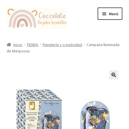
Ir
Ir
Menú
a
al
la
contenido
navegación
Tienda
Inicio
TIENDA
Papelería y creatividad
Campana Iluminada
de Mariposas
Coccolate Puericultura y Juguetería Educativa
🔍