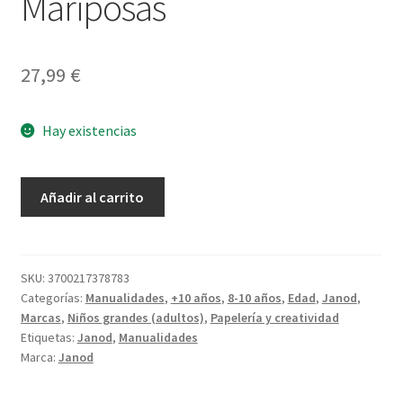
Mariposas
27,99
€
Hay existencias
Campana
Añadir al carrito
Iluminada
de
Mariposas
cantidad
SKU:
3700217378783
Categorías:
Manualidades
,
+10 años
,
8-10 años
,
Edad
,
Janod
,
Marcas
,
Niños grandes (adultos)
,
Papelería y creatividad
Etiquetas:
Janod
,
Manualidades
Marca:
Janod