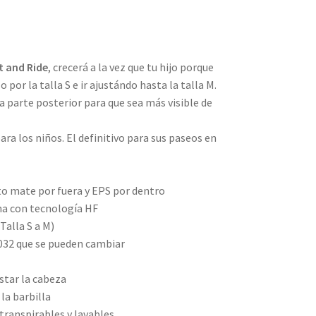
 and Ride
, crecerá a la vez que tu hijo porque
or la talla S e ir ajustándo hasta la talla M.
a parte posterior para que sea más visible de
ra los niños. El definitivo para sus paseos en
to mate por fuera y EPS por dentro
na con tecnología HF
Talla S a M)
032 que se pueden cambiar
star la cabeza
la barbilla
transpirables y lavables