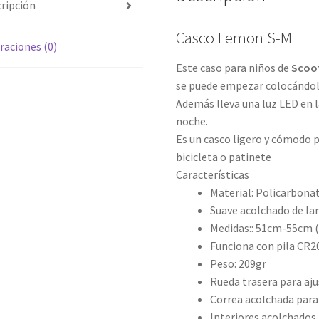
ripción
Casco Lemon S-M
raciones (0)
Este caso para niños de
Scoot
se puede empezar colocándolo p
Además lleva una luz LED en l
noche.
Es un casco ligero y cómodo pa
bicicleta o patinete
Características
Material: Policarbona
Suave acolchado de la
Medidas:: 51cm-55cm (
Funciona con pila CR2
Peso: 209gr
Rueda trasera para aju
Correa acolchada para 
Interiores acolchados 