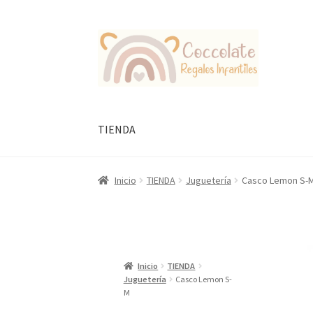
Ir
Ir
a
al
la
contenido
navegación
TIENDA
Inicio
TIENDA
Juguetería
Casco Lemon S-
Inicio
TIENDA
Juguetería
Casco Lemon S-
M