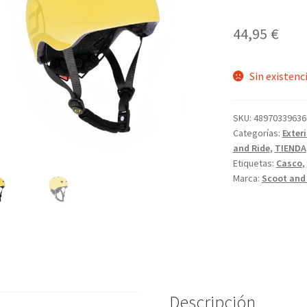
44,95
€
Sin existenc
SKU:
48970339636
Categorías:
Exteri
and Ride
,
TIENDA
Etiquetas:
Casco
,
Marca:
Scoot and
Descripción