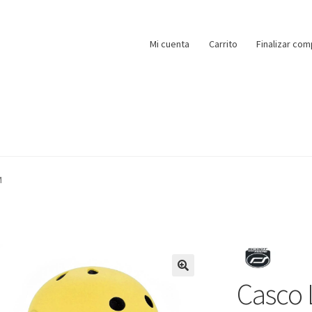
Mi cuenta
Carrito
Finalizar com
M
Casco
🔍