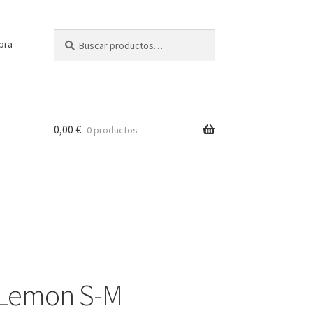
Buscar
Buscar
pra
por:
0,00
€
0 productos
 Lemon S-M