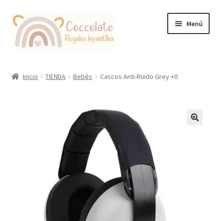
Ir
Ir
Menú
a
al
la
contenido
navegación
Tienda
Inicio
TIENDA
Bebés
Cascos Anti-Ruido Grey +0
Coccolate Puericultura y Juguetería Educativa
🔍