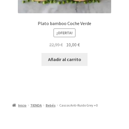
Plato bamboo Coche Verde
¡OFERTA!
El
El
22,99
€
10,00
€
precio
precio
original
actual
Añadir al carrito
era:
es:
22,99 €.
10,00 €.
Inicio
TIENDA
Bebés
Cascos Anti-Ruido Grey +0