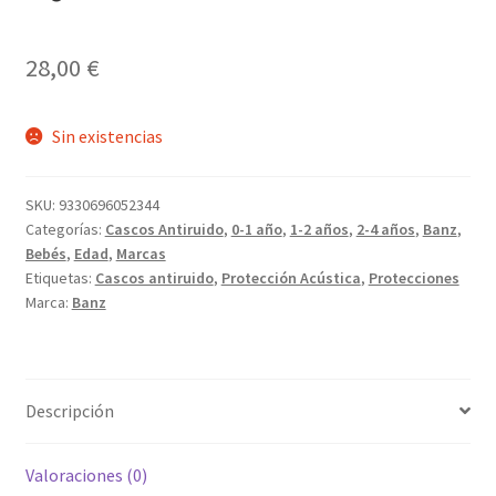
28,00
€
Sin existencias
SKU:
9330696052344
Categorías:
Cascos Antiruido
,
0-1 año
,
1-2 años
,
2-4 años
,
Banz
,
Bebés
,
Edad
,
Marcas
Etiquetas:
Cascos antiruido
,
Protección Acústica
,
Protecciones
Marca:
Banz
Descripción
Valoraciones (0)