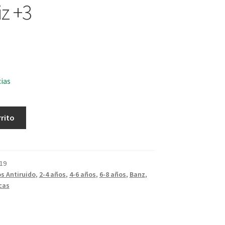
iz +3
cias
rrito
19
s Antiruido
,
2-4 años
,
4-6 años
,
6-8 años
,
Banz
,
cas