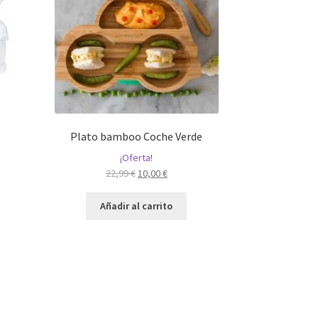
M
Plato bamboo Coche Verde
¡Oferta!
El
El
22,99
€
10,00
€
precio
precio
original
actual
Añadir al carrito
era:
es:
22,99 €.
10,00 €.