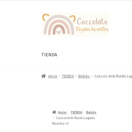
Ir
Ir
a
al
la
contenido
navegación
TIENDA
Inicio
TIENDA
Bebés
Cascos Anti-Ruido La
Inicio
TIENDA
Bebés
Cascos Anti-Ruido Lagoon
Blue Kiz +3