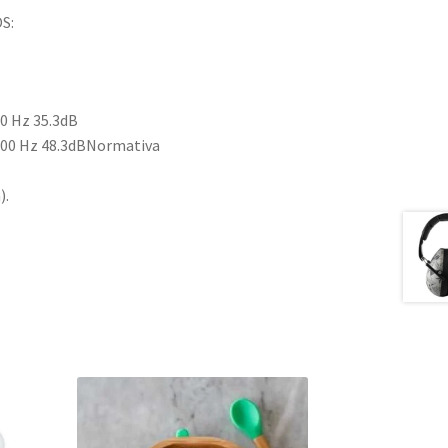
S:
0 Hz 35.3dB
000 Hz 48.3dBNormativa
).