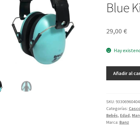
Blue K
29,00
€
Hay existen
Cascos
Añadir al ca
Anti-
Ruido
Lagoon
Blue
SKU:
93306960404
Categorías:
Casco
Kiz
Bebés
,
Edad
,
Mar
+3
Marca:
Banz
cantidad