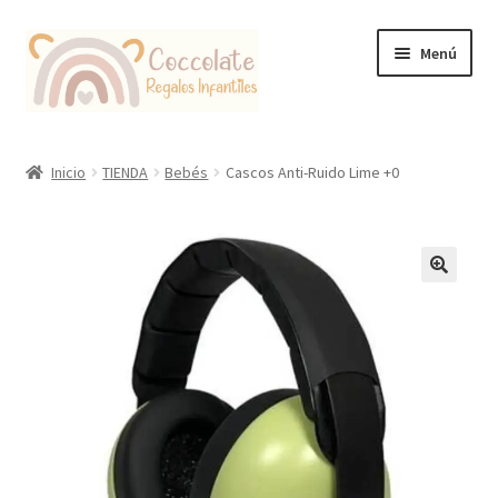
Ir
Ir
Menú
a
al
la
contenido
navegación
Tienda
Inicio
TIENDA
Bebés
Cascos Anti-Ruido Lime +0
Coccolate Puericultura y Juguetería Educativa
🔍