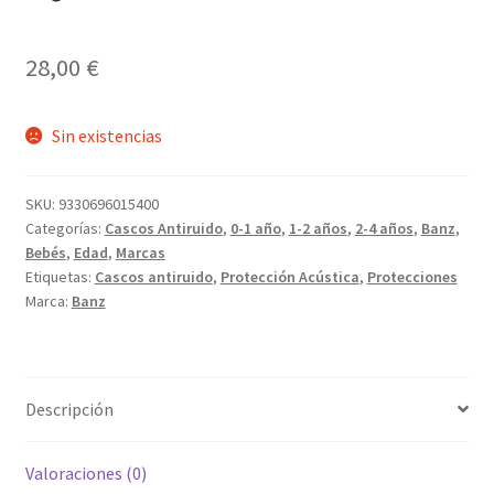
28,00
€
Sin existencias
SKU:
9330696015400
Categorías:
Cascos Antiruido
,
0-1 año
,
1-2 años
,
2-4 años
,
Banz
,
Bebés
,
Edad
,
Marcas
Etiquetas:
Cascos antiruido
,
Protección Acústica
,
Protecciones
Marca:
Banz
Descripción
Valoraciones (0)