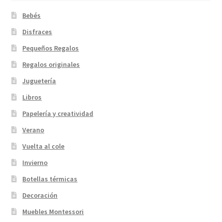
Bebés
Disfraces
Pequeños Regalos
Regalos originales
Juguetería
Libros
Papelería y creatividad
Verano
Vuelta al cole
Invierno
Botellas térmicas
Decoración
Muebles Montessori