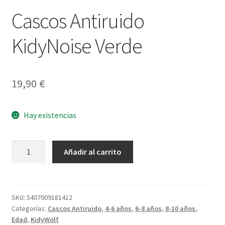
Cascos Antiruido
KidyNoise Verde
19,90
€
Hay existencias
Cascos
Añadir al carrito
Antiruido
KidyNoise
Verde
cantidad
SKU:
5407009181412
Categorías:
Cascos Antiruido
,
4-6 años
,
6-8 años
,
8-10 años
,
Edad
,
KidyWolf