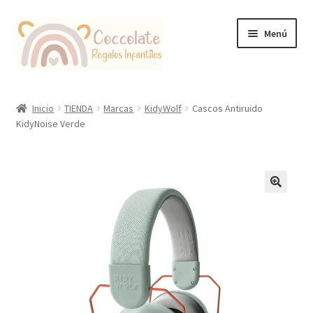
Ir
Ir
Menú
a
al
la
contenido
navegación
Tienda
Inicio
TIENDA
Marcas
KidyWolf
Cascos Antiruido
KidyNoise Verde
Coccolate Puericultura y Juguetería Educativa
🔍