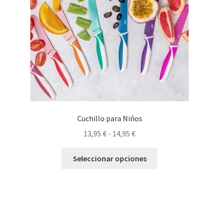
Cuchillo para Niños
Rango
13,95
€
-
14,95
€
de
Este
precios:
Seleccionar opciones
producto
desde
tiene
13,95 €
múltiples
hasta
variantes.
14,95 €
Las