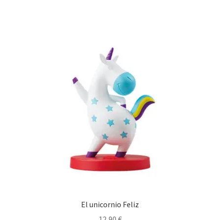
El unicornio Feliz
12,90
€