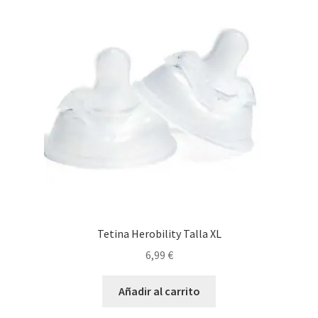
opciones
se
pueden
elegir
en
la
página
de
producto
Tetina Herobility Talla XL
6,99
€
Añadir al carrito