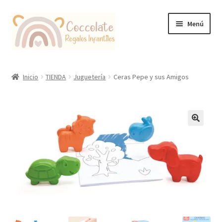
Ir
Ir
Menú
a
al
la
contenido
navegación
Tienda
Inicio
TIENDA
Juguetería
Ceras Pepe y sus Amigos
Coccolate Puericultura y Juguetería Educativa
🔍