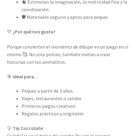
🧠 Estimulan la imaginación, la motricidad fina y la
coordinación
🛡️ Materiales seguros y aptos para peques
💛
¿Por qué nos gusta?
Porque convierten el momento de dibujar en un juego en sí
mismo 🥰. No solo pintan, también invitan a crear
historias con los animalitos.
🎯
Ideal para…
Peques a partir de 3 años.
Viajes, restaurantes o salidas
Primeros juegos creativos
Regalos prácticos y originales
💡
Tip Coccolate
Guárdalas en el bolso del carrito 👜: son el recurso