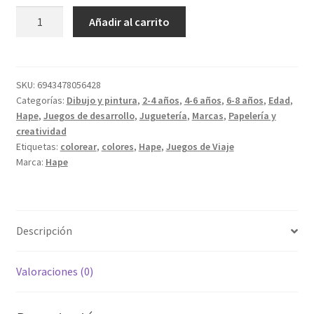
Ceras
Añadir al carrito
Pepe
y
sus
Amigos
SKU:
6943478056428
Categorías:
Dibujo y pintura
,
2-4 años
,
4-6 años
,
6-8 años
,
Edad
,
cantidad
Hape
,
Juegos de desarrollo
,
Juguetería
,
Marcas
,
Papelería y
creatividad
Etiquetas:
colorear
,
colores
,
Hape
,
Juegos de Viaje
Marca:
Hape
Descripción
Valoraciones (0)