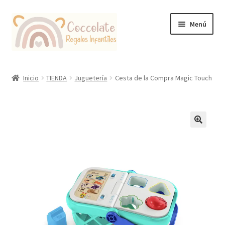
Ir
Ir
Menú
a
al
la
contenido
navegación
Tienda
Inicio
TIENDA
Juguetería
Cesta de la Compra Magic Touch
Coccolate Puericultura y Juguetería Educativa
🔍