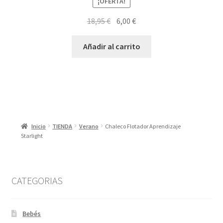
¡OFERTA!
El
El
18,95
€
6,00
€
precio
precio
original
actual
Añadir al carrito
era:
es:
18,95 €.
6,00 €.
Inicio
TIENDA
Verano
Chaleco Flotador Aprendizaje
Starlight
CATEGORIAS
Bebés