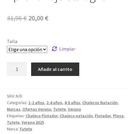
El
El
31,95
€
20,00
€
precio
precio
original
actual
Talla
era:
es:
Limpiar
31,95 €.
20,00 €.
Chaleco
Añadir al carrito
Flotador
Aprendizaje
Starlight
cantidad
SKU:
N/D
Categorías:
1-2 años
,
2-4 años
,
4-6 años
,
Chalecos Natación
,
Marcas
,
Ofertas Verano
,
Tutete
,
Verano
Etiquetas:
Chaleco Flotador
,
Chaleco natación
,
Flotador
,
Playa
,
Tutete
,
Verano 2025
Marca:
Tutete