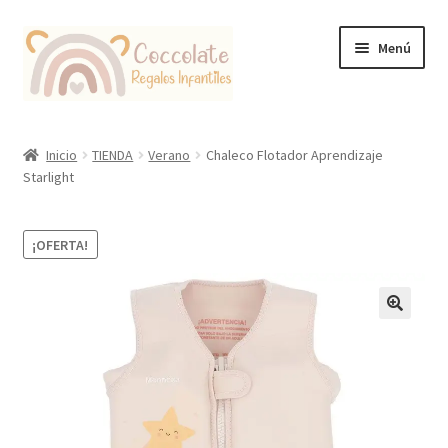
Ir
Ir
Menú
a
al
la
contenido
navegación
Tienda
Inicio
TIENDA
Verano
Chaleco Flotador Aprendizaje
Starlight
Coccolate Puericultura y Juguetería Educativa
¡OFERTA!
🔍