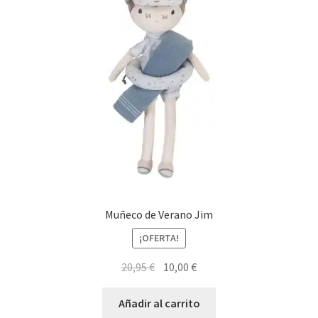
Muñeco de Verano Jim
¡OFERTA!
El
El
20,95
€
10,00
€
precio
precio
original
actual
Añadir al carrito