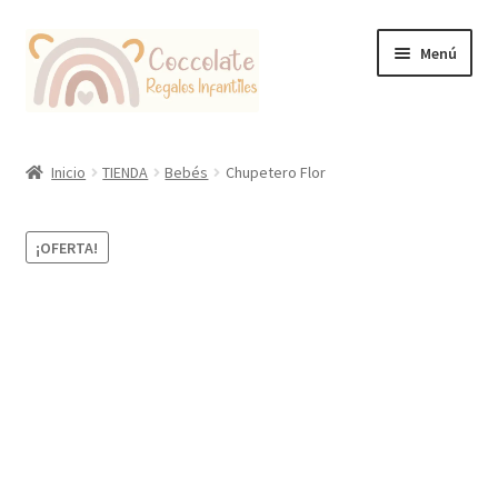
Ir
Ir
Menú
a
al
la
contenido
navegación
Tienda
Inicio
TIENDA
Bebés
Chupetero Flor
Coccolate Puericultura y Juguetería Educativa
¡OFERTA!