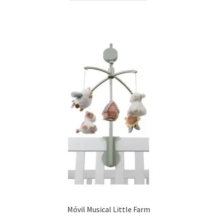
era:
es:
20,95 €.
10,00 €.
Móvil Musical Little Farm