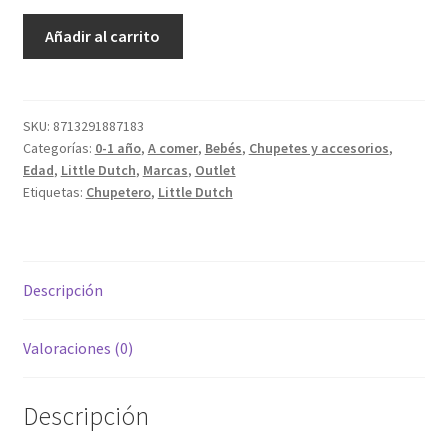
era:
es:
Chupetero
Añadir al carrito
7,50 €.
3,50 €.
Flor
cantidad
SKU:
8713291887183
Categorías:
0-1 año
,
A comer
,
Bebés
,
Chupetes y accesorios
,
Edad
,
Little Dutch
,
Marcas
,
Outlet
Etiquetas:
Chupetero
,
Little Dutch
Descripción
Valoraciones (0)
Descripción