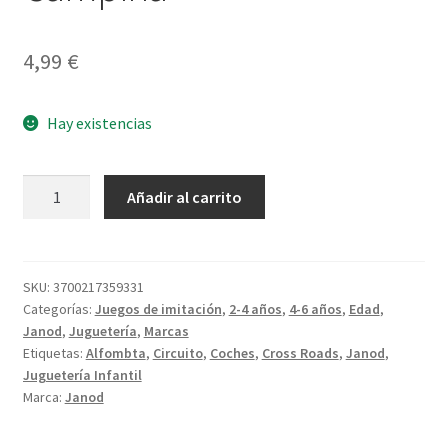
4,99
€
Hay existencias
Coche
Añadir al carrito
de
madera
Campiña
cantidad
SKU:
3700217359331
Categorías:
Juegos de imitación
,
2-4 años
,
4-6 años
,
Edad
,
Janod
,
Juguetería
,
Marcas
Etiquetas:
Alfombta
,
Circuito
,
Coches
,
Cross Roads
,
Janod
,
Juguetería Infantil
Marca:
Janod