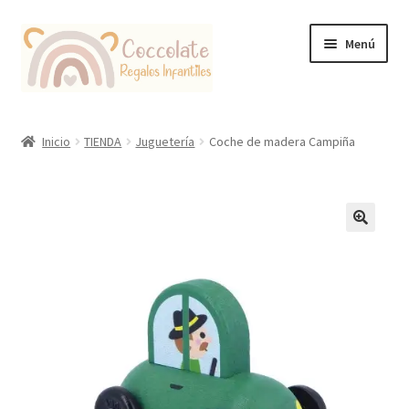
Ir
Ir
Menú
a
al
la
contenido
navegación
Tienda
Inicio
TIENDA
Juguetería
Coche de madera Campiña
Coccolate Puericultura y Juguetería Educativa
🔍