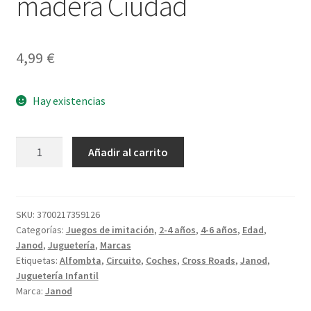
madera Ciudad
4,99
€
Hay existencias
Coche
Añadir al carrito
de
policía
de
madera
SKU:
3700217359126
Categorías:
Juegos de imitación
,
2-4 años
,
4-6 años
,
Edad
,
Ciudad
Janod
,
Juguetería
,
Marcas
cantidad
Etiquetas:
Alfombta
,
Circuito
,
Coches
,
Cross Roads
,
Janod
,
Juguetería Infantil
Marca:
Janod