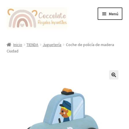
Ir
Ir
Menú
a
al
la
contenido
navegación
Tienda
Inicio
TIENDA
Juguetería
Coche de policía de madera
Ciudad
Coccolate Puericultura y Juguetería Educativa
🔍