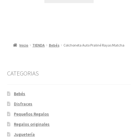
era:
es:
13,95 €.
7,00 €.
Inicio
TIENDA
Bebés
Colchoneta Auto Praliné Rayas Matcha
CATEGORIAS
Bebés
Disfraces
Pequeños Regalos
Regalos originales
Juguetería