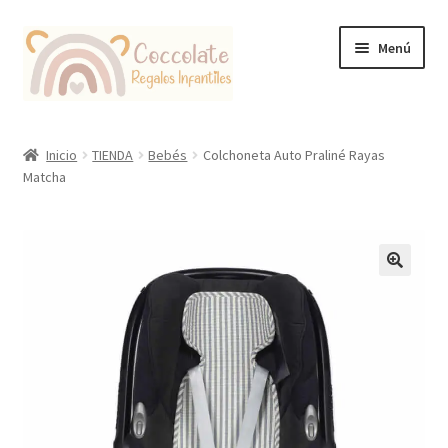
Ir
Ir
Menú
a
al
la
contenido
navegación
Tienda
Inicio
TIENDA
Bebés
Colchoneta Auto Praliné Rayas
Matcha
Coccolate Puericultura y Juguetería Educativa
🔍