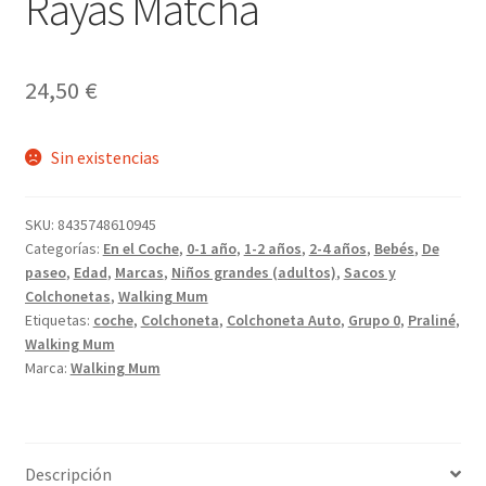
Rayas Matcha
24,50
€
Sin existencias
SKU:
8435748610945
Categorías:
En el Coche
,
0-1 año
,
1-2 años
,
2-4 años
,
Bebés
,
De
paseo
,
Edad
,
Marcas
,
Niños grandes (adultos)
,
Sacos y
Colchonetas
,
Walking Mum
Etiquetas:
coche
,
Colchoneta
,
Colchoneta Auto
,
Grupo 0
,
Praliné
,
Walking Mum
Marca:
Walking Mum
Descripción