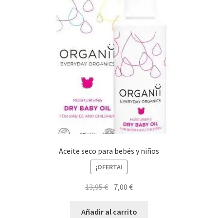
Aceite seco para bebés y niños
¡OFERTA!
El
El
13,95
€
7,00
€
precio
precio
original
actual
Añadir al carrito