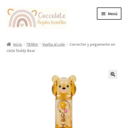
Ir
Ir
Menú
a
al
la
contenido
navegación
Tienda
Inicio
TIENDA
Vuelta al cole
Corrector y pegamento en
cinta Teddy Bear
Coccolate Puericultura y Juguetería Educativa
🔍