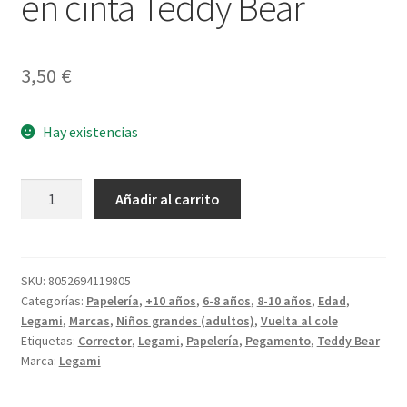
en cinta Teddy Bear
3,50
€
Hay existencias
Corrector
Añadir al carrito
y
pegamento
en
cinta
SKU:
8052694119805
Categorías:
Papelería
,
+10 años
,
6-8 años
,
8-10 años
,
Edad
,
Teddy
Legami
,
Marcas
,
Niños grandes (adultos)
,
Vuelta al cole
Bear
Etiquetas:
Corrector
,
Legami
,
Papelería
,
Pegamento
,
Teddy Bear
cantidad
Marca:
Legami