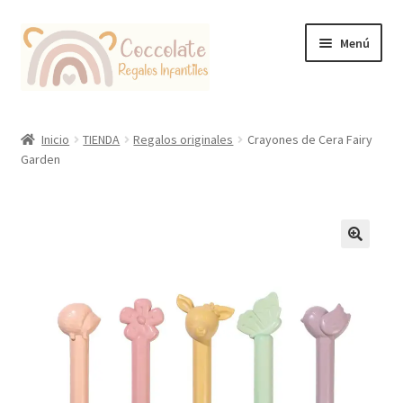
Ir
Ir
Menú
a
al
la
contenido
navegación
Tienda
Inicio
TIENDA
Regalos originales
Crayones de Cera Fairy
Garden
Coccolate Puericultura y Juguetería Educativa
🔍