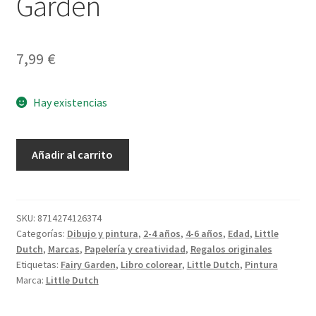
Garden
7,99
€
Hay existencias
Crayones
Añadir al carrito
de
Cera
Fairy
Garden
SKU:
8714274126374
Categorías:
Dibujo y pintura
,
2-4 años
,
4-6 años
,
Edad
,
Little
cantidad
Dutch
,
Marcas
,
Papelería y creatividad
,
Regalos originales
Etiquetas:
Fairy Garden
,
Libro colorear
,
Little Dutch
,
Pintura
Marca:
Little Dutch