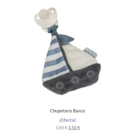
Chupetero Barco
¡Oferta!
El
El
7,50
€
3,50
€
precio
precio