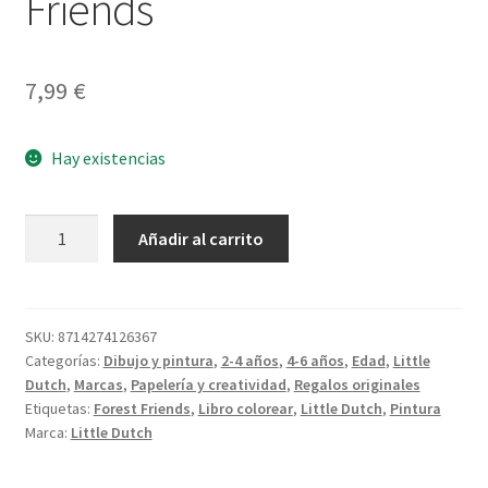
Friends
7,99
€
Hay existencias
Crayones
Añadir al carrito
de
Cera
Forest
Friends
SKU:
8714274126367
Categorías:
Dibujo y pintura
,
2-4 años
,
4-6 años
,
Edad
,
Little
cantidad
Dutch
,
Marcas
,
Papelería y creatividad
,
Regalos originales
Etiquetas:
Forest Friends
,
Libro colorear
,
Little Dutch
,
Pintura
Marca:
Little Dutch