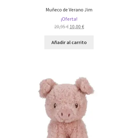
Muñeco de Verano Jim
¡Oferta!
El
El
20,95
€
10,00
€
precio
precio
original
actual
Añadir al carrito
era:
es:
20,95 €.
10,00 €.