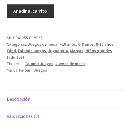
¿Cuál
Añadir al carrito
es
Cuál?
cantidad
SKU:
8412553115056
Categorías:
Juegos de mesa
,
+10 años
,
6-8 años
,
8-10 años
,
Edad
,
Falomir Juegos
,
Juguetería
,
Marcas
,
Niños grandes
(adultos)
Etiquetas:
Falomir Juegos
,
Juegos de mesa
Marca:
Falomir Juegos
Descripción
Valoraciones (0)