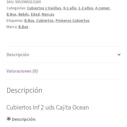
Cajita
SKU:
9353965013280
Categorías:
Cubiertos y Vajillas
,
0-1 año
,
1-2 años
,
A comer
,
Ocean
B.Box
,
Bebés
,
Edad
,
Marcas
cantidad
Etiquetas:
B.Box
,
Cubiertos
,
Primeros Cubiertos
Marca:
B.Box
Descripción
Valoraciones (0)
Descripción
Cubiertos Inf 2 uds Cajita Ocean
🌟 Descripción