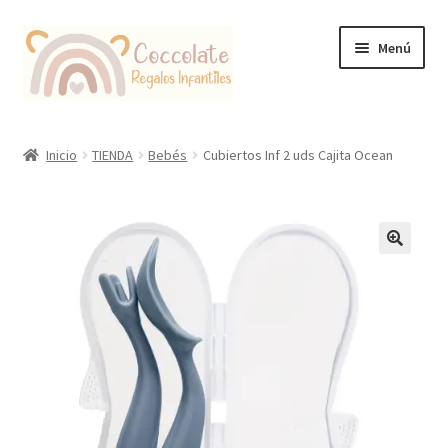
Ir
Ir
Menú
a
al
la
contenido
navegación
Tienda
Inicio
TIENDA
Bebés
Cubiertos Inf 2 uds Cajita Ocean
Coccolate Puericultura y Juguetería Educativa
🔍