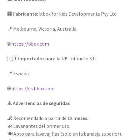
🏢
Fabricante:
b.box for kids Developments Pty Ltd.
📍 Melbourne, Victoria, Australia.
🌐
https://bbox.com
🇪🇺
Importador para la UE:
Infaneto S.L.
📍 España.
🌐
https://es.bbox.com
⚠️ Advertencias de seguridad
👶 Recomendado a partir de
12 meses
.
🧼 Lavar antes del primer uso.
🍽️ Apto para lavavajillas (solo en la bandeja superior).