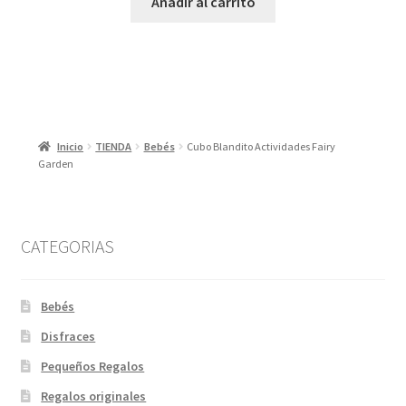
Añadir al carrito
era:
es:
13,95 €.
7,00 €.
Inicio
TIENDA
Bebés
Cubo Blandito Actividades Fairy
Garden
CATEGORIAS
Bebés
Disfraces
Pequeños Regalos
Regalos originales