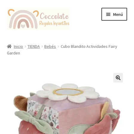
Ir
Ir
Menú
a
al
la
contenido
navegación
Tienda
Inicio
TIENDA
Bebés
Cubo Blandito Actividades Fairy
Garden
Coccolate Puericultura y Juguetería Educativa
🔍