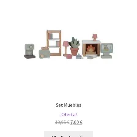
Set Muebles
¡Oferta!
El
El
13,95
€
7,00
€
precio
precio
original
actual