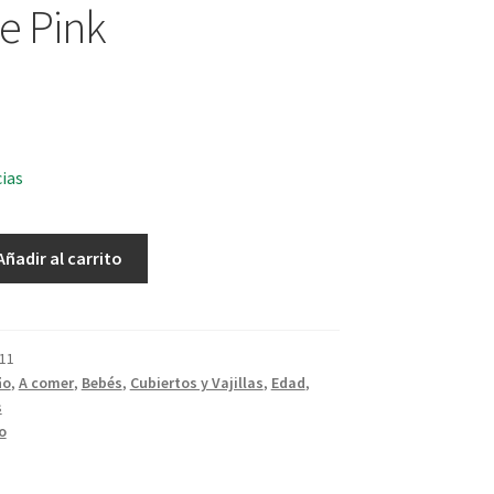
e Pink
cias
Añadir al carrito
11
ño
,
A comer
,
Bebés
,
Cubiertos y Vajillas
,
Edad
,
s
o