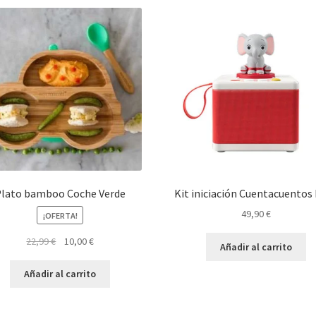
lato bamboo Coche Verde
Kit iniciación Cuentacuentos
49,90
€
¡OFERTA!
El
El
22,99
€
10,00
€
Añadir al carrito
precio
precio
original
actual
Añadir al carrito
era:
es:
22,99 €.
10,00 €.