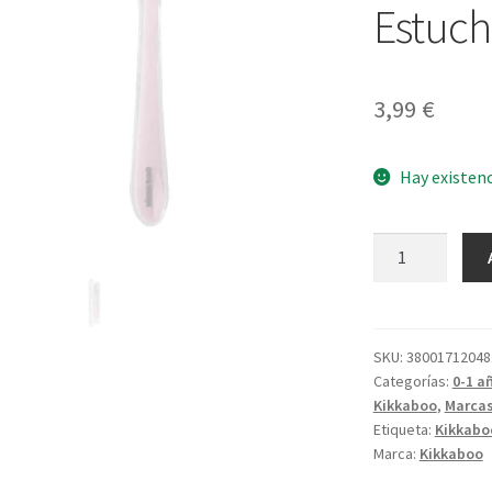
Estuch
3,99
€
Hay existen
Cuchara
Silicona
con
Estuche
Pink
SKU:
38001712048
Categorías:
0-1 a
cantidad
Kikkaboo
,
Marca
Etiqueta:
Kikkabo
Marca:
Kikkaboo