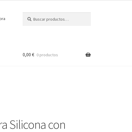
Buscar
Buscar
pra
por:
0,00
€
0 productos
a Silicona con