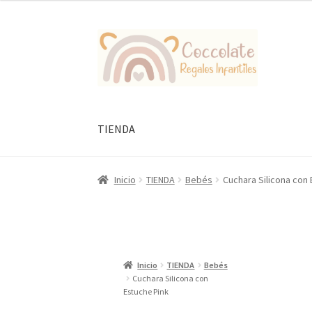
Ir
Ir
a
al
la
contenido
navegación
TIENDA
Inicio
TIENDA
Bebés
Cuchara Silicona con 
Inicio
TIENDA
Bebés
Cuchara Silicona con
Estuche Pink