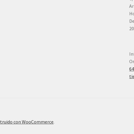
Ar
Ho
De
20
In
Or
6
ti
truido con WooCommerce
.