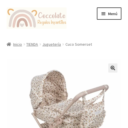
Ir
Ir
Menú
a
al
la
contenido
navegación
Tienda
Inicio
TIENDA
Juguetería
Cuco Somerset
Coccolate Puericultura y Juguetería Educativa
🔍