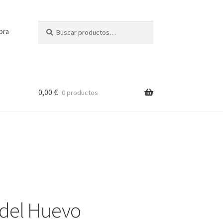
Buscar
Buscar
pra
por:
0,00
€
0 productos
del Huevo