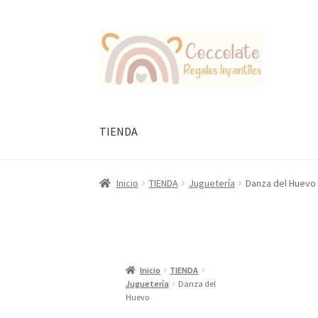
Ir
Ir
a
al
la
contenido
navegación
TIENDA
Inicio
TIENDA
Juguetería
Danza del Huevo
Inicio
TIENDA
Juguetería
Danza del
Huevo