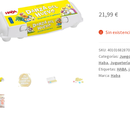
21,99
€
Sin existenc
SKU:
40101682870
Categorías:
Juego
Haba
,
Juguetería
Etiquetas:
HABA
,
Marca:
Haba