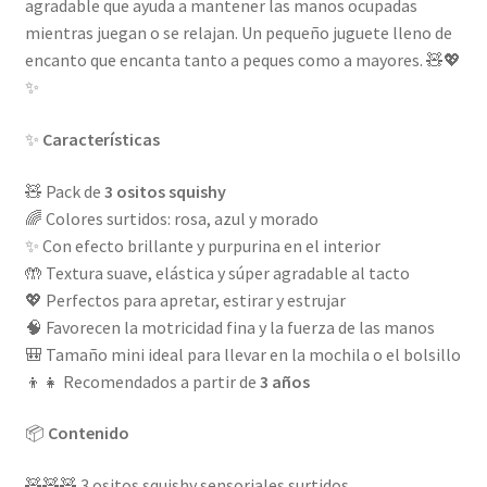
agradable que ayuda a mantener las manos ocupadas
mientras juegan o se relajan. Un pequeño juguete lleno de
encanto que encanta tanto a peques como a mayores. 🧸💖
✨
✨
Características
🧸 Pack de
3 ositos squishy
🌈 Colores surtidos: rosa, azul y morado
✨ Con efecto brillante y purpurina en el interior
🤲 Textura suave, elástica y súper agradable al tacto
💖 Perfectos para apretar, estirar y estrujar
🧠 Favorecen la motricidad fina y la fuerza de las manos
🎒 Tamaño mini ideal para llevar en la mochila o el bolsillo
👦👧 Recomendados a partir de
3 años
📦
Contenido
🧸🧸🧸 3 ositos squishy sensoriales surtidos