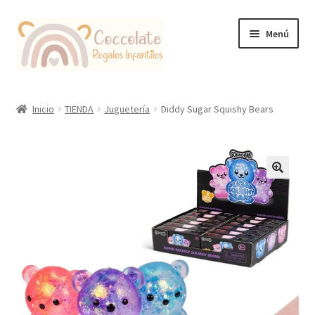
Ir
Ir
Menú
a
al
la
contenido
navegación
Tienda
Inicio
TIENDA
Juguetería
Diddy Sugar Squishy Bears
Coccolate Puericultura y Juguetería Educativa
🔍