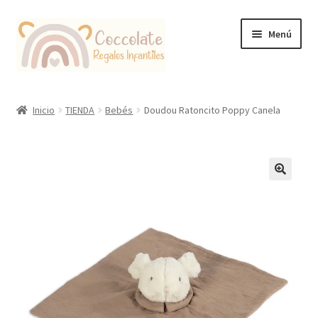
Ir
Ir
Menú
a
al
la
contenido
navegación
Tienda
Inicio
TIENDA
Bebés
Doudou Ratoncito Poppy Canela
Coccolate Puericultura y Juguetería Educativa
🔍