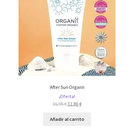
After Sun Organii
¡Oferta!
El
El
16,95
€
11,86
€
precio
precio
original
actual
Añadir al carrito
era:
es:
16,95 €.
11,86 €.