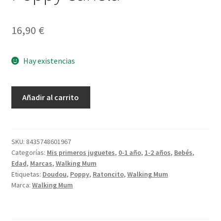
16,90
€
Hay existencias
Doudou
Añadir al carrito
Ratoncito
Poppy
Canela
cantidad
SKU:
8435748601967
Categorías:
Mis primeros juguetes
,
0-1 año
,
1-2 años
,
Bebés
,
Edad
,
Marcas
,
Walking Mum
Etiquetas:
Doudou
,
Poppy
,
Ratoncito
,
Walking Mum
Marca:
Walking Mum