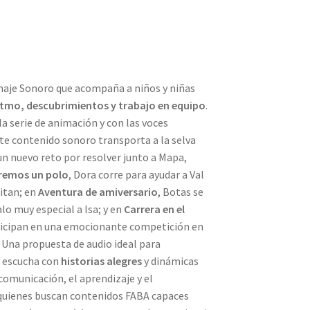
naje Sonoro que acompaña a niños y niñas
ritmo, descubrimientos y trabajo en equipo
.
la serie de animación y con las voces
ste contenido sonoro transporta a la selva
 un nuevo reto por resolver junto a Mapa,
remos un polo
, Dora corre para ayudar a Val
ritan; en
Aventura de amiversario
, Botas se
lo muy especial a Isa; y en
Carrera en el
ticipan en una emocionante competición en
. Una propuesta de audio ideal para
 escucha con
historias alegres
y dinámicas
 comunicación, el aprendizaje y el
quienes buscan contenidos FABA capaces