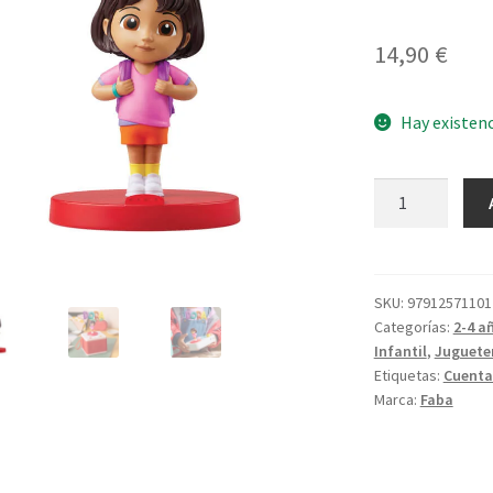
14,90
€
Hay existen
El
Mundo
de
Dora
cantidad
SKU:
97912571101
Categorías:
2-4 a
Infantil
,
Juguete
Etiquetas:
Cuenta
Marca:
Faba