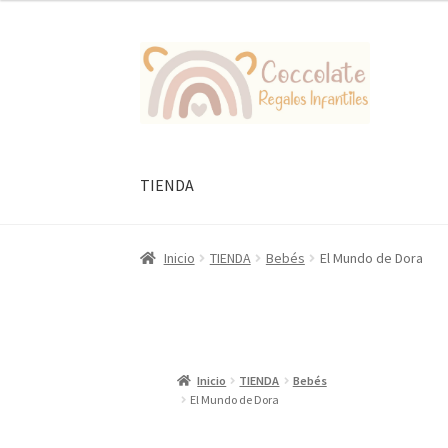
Ir
Ir
a
al
la
contenido
navegación
TIENDA
Inicio
TIENDA
Bebés
El Mundo de Dora
Inicio
TIENDA
Bebés
El Mundo de Dora