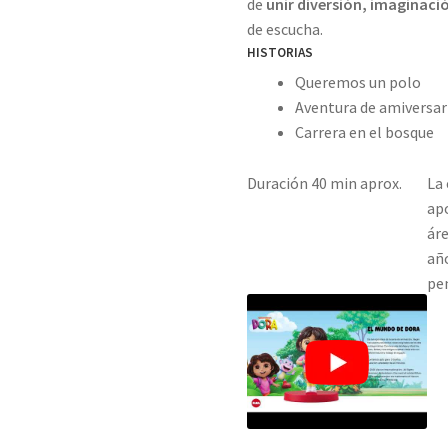
de
unir diversión, imaginació
de escucha.
HISTORIAS
Queremos un polo
Aventura de amiversar
Carrera en el bosque
Duración 40 min aprox.
La 
apo
áre
añ
pe