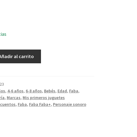
cias
Añadir al carrito
23
ños
,
4-6 años
,
6-8 años
,
Bebés
,
Edad
,
Faba
,
ría
,
Marcas
,
Mis primeros juguetes
cuentos
,
Faba
,
Faba Faba+
,
Personaje sonoro