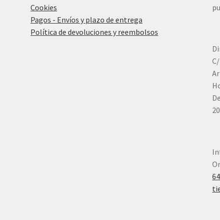
Cookies
pu
Pagos - Envíos y plazo de entrega
Política de devoluciones y reembolsos
Di
C/
Ar
Ho
De
20
In
Or
6
ti