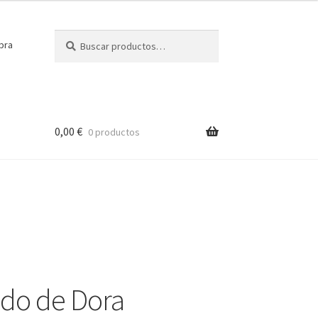
Buscar
Buscar
pra
por:
0,00
€
0 productos
do de Dora