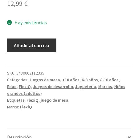
12,99
€
Hay existencias
Enlaza
Añadir al carrito
Letras
cantidad
SKU:
5430003112335
Categorías:
Juegos de mesa
,
+10 años
,
6-8 años
,
8-10 años
,
Edad
,
FlexiQ
,
Juegos de desarrollo
,
Juguetería
,
Marcas
,
Niños
grandes (adultos)
Etiquetas:
FlexiQ
,
juego de mesa
Marca:
FlexiQ
Descripción