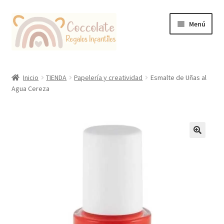
Ir
Ir
Menú
a
al
la
contenido
navegación
Tienda
Inicio
TIENDA
Papelería y creatividad
Esmalte de Uñas al
Agua Cereza
Coccolate Puericultura y Juguetería Educativa
🔍