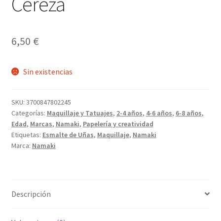
Cereza
6,50
€
Sin existencias
SKU:
3700847802245
Categorías:
Maquillaje y Tatuajes
,
2-4 años
,
4-6 años
,
6-8 años
,
Edad
,
Marcas
,
Namaki
,
Papelería y creatividad
Etiquetas:
Esmalte de Uñas
,
Maquillaje
,
Namaki
Marca:
Namaki
Descripción