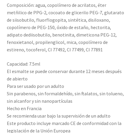
Composición: agua, copolímero de acrilatos, éter
metñilico de PPG-2, cocoato de glicerilo PEG-7, glutarato
de siisobutilo, fluorflogopita, sintética, disiloxano,
copolímero de PEG-150, óxido de estaño, hectorita,
adipato dediisobutilo, benotinita, dimeticona PEG-12,
fenoxietanol, propilenglicol, mica, copolímero de
estireno, tocoferol, CI 77492, CI 77499, CI 77891
Capacidad: 7.5ml
El esmalte se puede conservar durante 12 meses después
de abierto
Para ser usado por un adulto
Sin parabenos, sin formaldehído, sin ftalatos, sin tolueno,
sin alcanfor y sin nanopartículas
Hecho en Francia
Se recomienda usar bajo la supervisión de un adulto
Este producto incluye marcado CE de conformidad con la
legislación de la Unión Europea