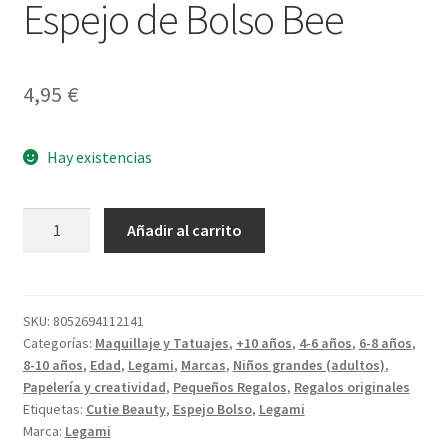
Espejo de Bolso Bee
4,95
€
Hay existencias
Espejo
Añadir al carrito
de
Bolso
Bee
cantidad
SKU:
8052694112141
Categorías:
Maquillaje y Tatuajes
,
+10 años
,
4-6 años
,
6-8 años
,
8-10 años
,
Edad
,
Legami
,
Marcas
,
Niños grandes (adultos)
,
Papelería y creatividad
,
Pequeños Regalos
,
Regalos originales
Etiquetas:
Cutie Beauty
,
Espejo Bolso
,
Legami
Marca:
Legami