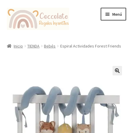
Ir
Ir
Menú
a
al
la
contenido
navegación
Tienda
Inicio
TIENDA
Bebés
Espiral Actividades Forest Friends
Coccolate Puericultura y Juguetería Educativa
🔍