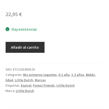
22,95
€
Hay existencias
Espiral
Añadir al carrito
Actividades
Forest
Friends
cantidad
SKU:
8713291889125
Categorías:
Mis primeros juguetes
,
0-1 año
,
1-2 años
,
Bebés
,
Edad
,
Little Dutch
,
Marcas
Etiquetas:
Espiral
,
Forest Friends
,
Little Dutch
Marca:
Little Dutch