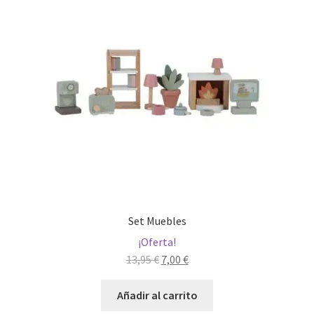
Set Muebles
¡Oferta!
El
El
13,95
€
7,00
€
precio
precio
original
actual
Añadir al carrito
era:
es: