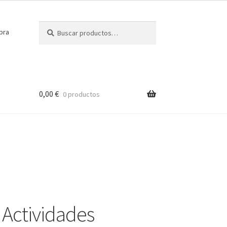
Buscar
Buscar
pra
por:
0,00
€
0 productos
 Actividades