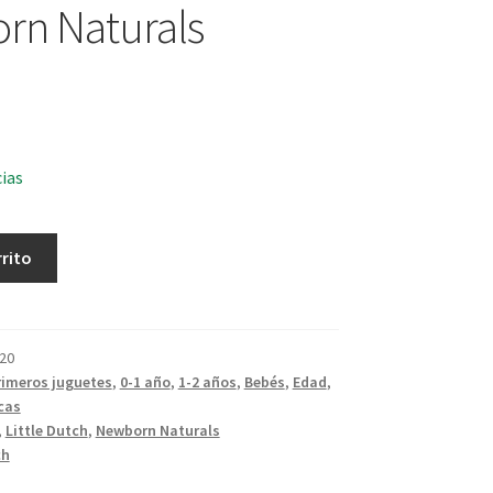
rn Naturals
cias
rrito
20
rimeros juguetes
,
0-1 año
,
1-2 años
,
Bebés
,
Edad
,
cas
,
Little Dutch
,
Newborn Naturals
ch