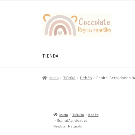
Ir
Ir
a
al
la
contenido
navegación
TIENDA
Inicio
TIENDA
Bebés
Espiral Actividades 
Inicio
TIENDA
Bebés
Espiral Actividades
Newborn Naturals