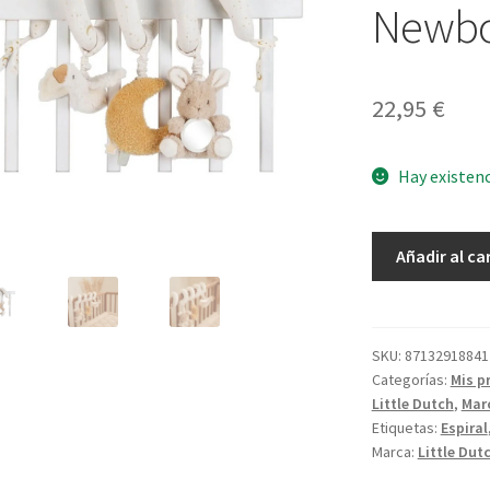
Newbo
22,95
€
Hay existen
Espiral
Añadir al ca
Actividades
Newborn
Naturals
cantidad
SKU:
87132918841
Categorías:
Mis p
Little Dutch
,
Mar
Etiquetas:
Espiral
Marca:
Little Dut