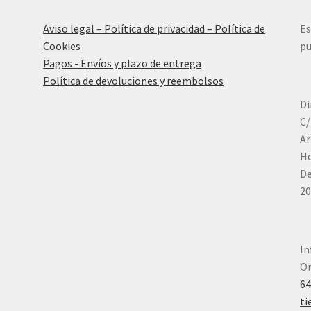
Aviso legal – Política de privacidad – Política de
Es
Cookies
pu
Pagos - Envíos y plazo de entrega
Política de devoluciones y reembolsos
Di
C/
Ar
Ho
De
20
In
Or
6
ti